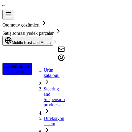
Otomotiv çözümleri
Satış sonrası yedek parçalar
Middle East and Africa
Filtrele ve
Ürün
Ara
kataloğu
Steering
and
Suspension
products
Direksiyon
sistem