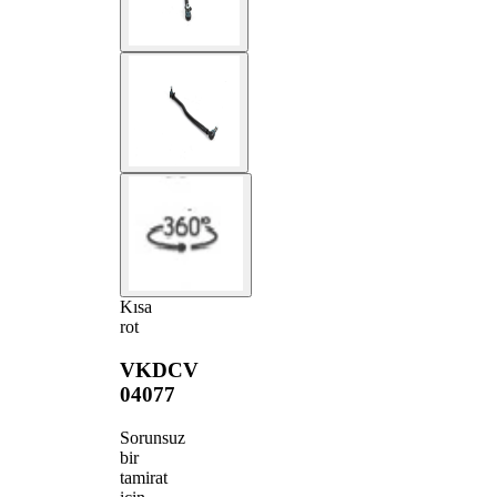
Kısa
rot
VKDCV
04077
Sorunsuz
bir
tamirat