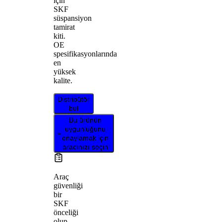
için
SKF
süspansiyon
tamirat
kiti.
OE
spesifikasyonlarında
en
yüksek
kalite.
Distribütör
bul
Bu ürünün
uygunluğunu
onaylamak için
aracınızı seçin
Araç
güvenliği
bir
SKF
önceliği
olup,