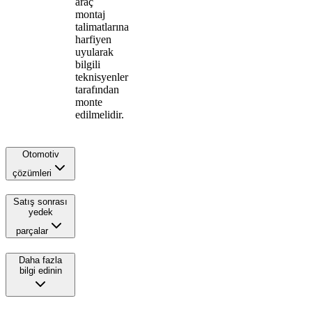
araç
montaj
talimatlarına
harfiyen
uyularak
bilgili
teknisyenler
tarafından
monte
edilmelidir.
Otomotiv
çözümleri
Satış sonrası
yedek
parçalar
Daha fazla
bilgi edinin