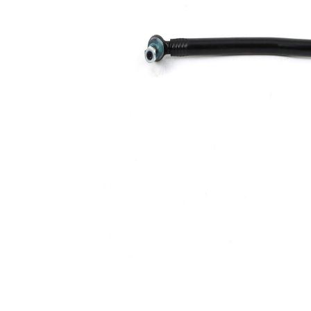
boyutu
mm
2