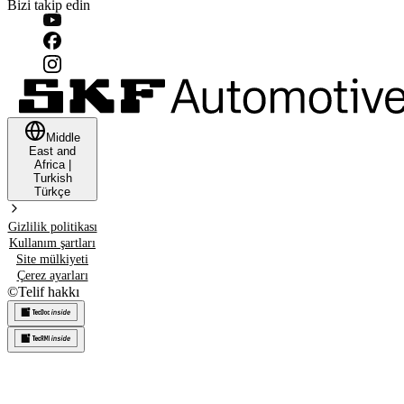
Bizi takip edin
Middle
East and
Africa
|
Turkish
Türkçe
Gizlilik politikası
Kullanım şartları
Site mülkiyeti
Çerez ayarları
©
Telif hakkı