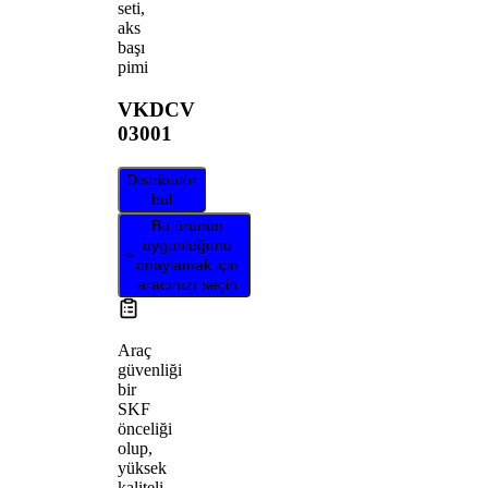
seti,
aks
başı
pimi
VKDCV
03001
Distribütör
bul
Bu ürünün
uygunluğunu
onaylamak için
aracınızı seçin
Araç
güvenliği
bir
SKF
önceliği
olup,
yüksek
kaliteli