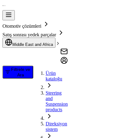
Otomotiv çözümleri
Satış sonrası yedek parçalar
Middle East and Africa
Filtrele ve
Ürün
Ara
kataloğu
Steering
and
Suspension
products
Direksiyon
sistem