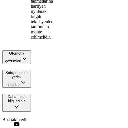
talimatlarına
harfiyen
uyularak
bilgili
teknisyenler
tarafından
monte
edilmelidir.
Otomotiv
çözümleri
Satış sonrası
yedek
parçalar
Daha fazla
bilgi edinin
Bizi takip edin