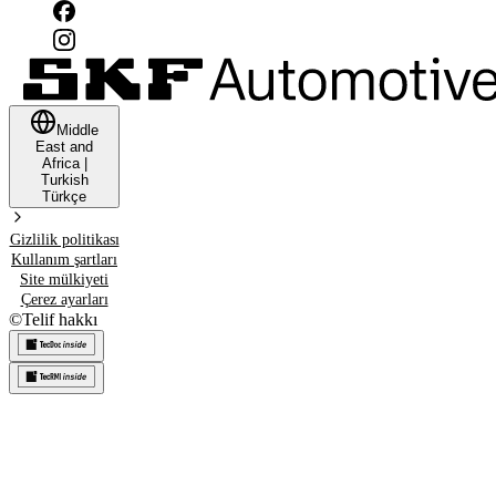
Middle
East and
Africa
|
Turkish
Türkçe
Gizlilik politikası
Kullanım şartları
Site mülkiyeti
Çerez ayarları
©
Telif hakkı