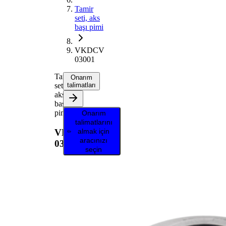
Tamir
seti, aks
başı pimi
VKDCV
03001
Tamir
Onarım
seti,
talimatları
aks
başı
pimi
Onarım
talimatlarını
VKDCV
almak için
aracınızı
03001
seçin