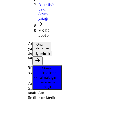
Amortisör
yayı
destek
yatağı
VKDC
35815
Amortisör
Onarım
yayı
talimatları
destek
Uyumluluk
yatağı
VKDC
Onarım
talimatlarını
35815
almak için
aracınızı
Artık
seçin
SKF
tarafından
üretilmemektedir