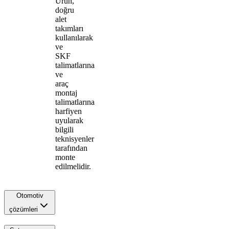
Ürün,
doğru
alet
takımları
kullanılarak
ve
SKF
talimatlarına
ve
araç
montaj
talimatlarına
harfiyen
uyularak
bilgili
teknisyenler
tarafından
monte
edilmelidir.
Otomotiv
çözümleri