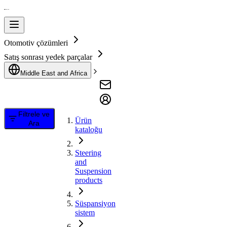
Otomotiv çözümleri
Satış sonrası yedek parçalar
Middle East and Africa
Filtrele ve
Ürün
Ara
kataloğu
Steering
and
Suspension
products
Süspansiyon
sistem