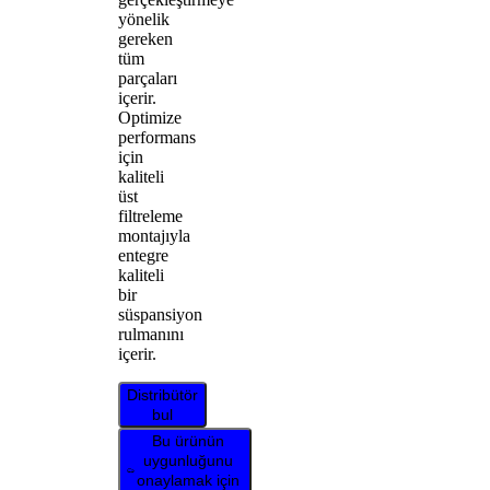
yönelik
gereken
tüm
parçaları
içerir.
Optimize
performans
için
kaliteli
üst
filtreleme
montajıyla
entegre
kaliteli
bir
süspansiyon
rulmanını
içerir.
Distribütör
bul
Bu ürünün
uygunluğunu
onaylamak için