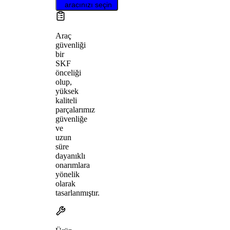
aracınızı seçin
Araç
güvenliği
bir
SKF
önceliği
olup,
yüksek
kaliteli
parçalarımız
güvenliğe
ve
uzun
süre
dayanıklı
onarımlara
yönelik
olarak
tasarlanmıştır.