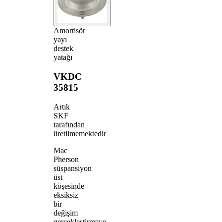
Amortisör
yayı
destek
yatağı
VKDC
35815
Artık
SKF
tarafından
üretilmemektedir
Mac
Pherson
süspansiyon
üst
köşesinde
eksiksiz
bir
değişim
gerçekleştirmeye