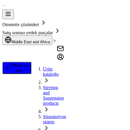
Otomotiv çözümleri
Satış sonrası yedek parçalar
Middle East and Africa
Filtrele ve
Ürün
Ara
kataloğu
Steering
and
Suspension
products
Süspansiyon
sistem