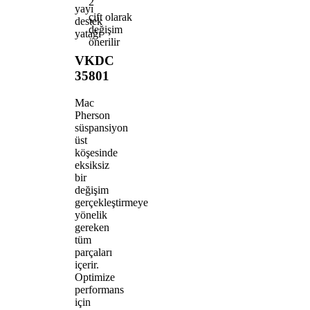
2
yayı
çift olarak
destek
değişim
yatağı
önerilir
VKDC
35801
Mac
Pherson
süspansiyon
üst
köşesinde
eksiksiz
bir
değişim
gerçekleştirmeye
yönelik
gereken
tüm
parçaları
içerir.
Optimize
performans
için