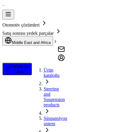
Otomotiv çözümleri
Satış sonrası yedek parçalar
Middle East and Africa
Filtrele ve
Ürün
Ara
kataloğu
Steering
and
Suspension
products
Süspansiyon
sistem