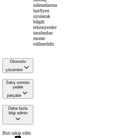
talimatlarına
harfiyen
uyularak
bilgili
teknisyenler
tarafından
monte
edilmelidir.
Otomotiv
çözümleri
Satış sonrası
yedek
parçalar
Daha fazla
bilgi edinin
Bizi takip edin