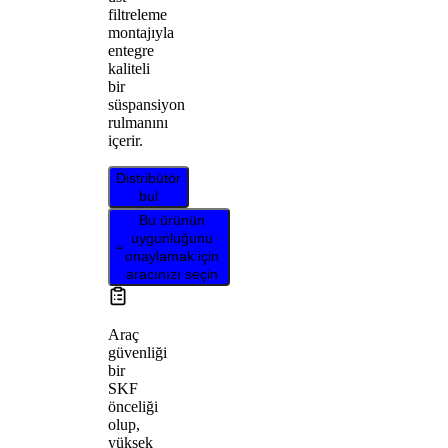
filtreleme
montajıyla
entegre
kaliteli
bir
süspansiyon
rulmanını
içerir.
Distribütör
bul
Bu ürünün
uygunluğunu
onaylamak için
aracınızı seçin
Araç
güvenliği
bir
SKF
önceliği
olup,
yüksek