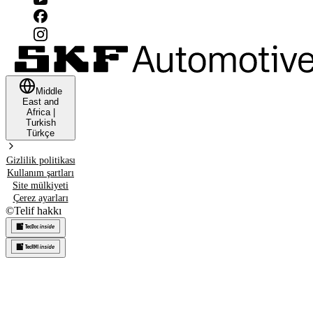
Middle
East and
Africa
|
Turkish
Türkçe
Gizlilik politikası
Kullanım şartları
Site mülkiyeti
Çerez ayarları
©
Telif hakkı