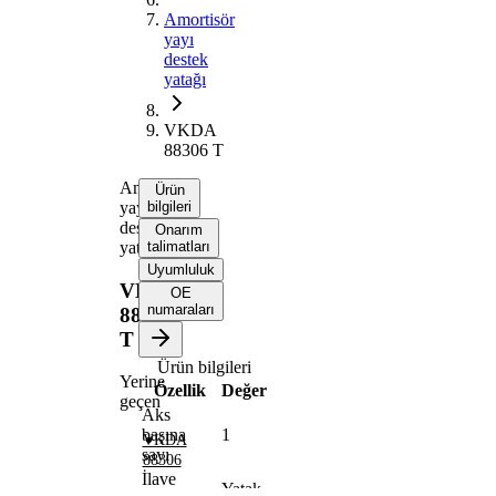
Amortisör
yayı
destek
yatağı
VKDA
88306 T
Amortisör
Ürün
yayı
bilgileri
destek
Onarım
yatağı
talimatları
Uyumluluk
VKDA
OE
numaraları
88306
T
Ürün bilgileri
Yerine
Özellik
Değer
geçen
Aks
başına
1
VKDA
sayı
88306
İlave
Yatak