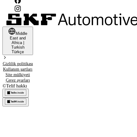
Middle
East and
Africa
|
Turkish
Türkçe
Gizlilik politikası
Kullanım şartları
Site mülkiyeti
Çerez ayarları
©
Telif hakkı