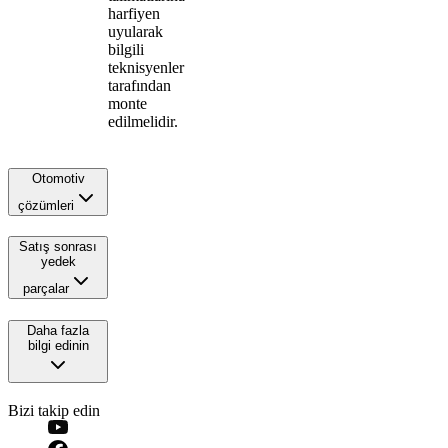
harfiyen
uyularak
bilgili
teknisyenler
tarafından
monte
edilmelidir.
Otomotiv
çözümleri
Satış sonrası
yedek
parçalar
Daha fazla
bilgi edinin
Bizi takip edin