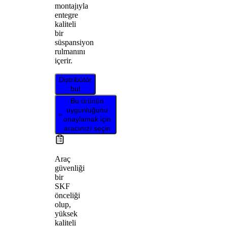
montajıyla
entegre
kaliteli
bir
süspansiyon
rulmanını
içerir.
Distribütör
bul
Bu ürünün
uygunluğunu
onaylamak için
aracınızı seçin
Araç
güvenliği
bir
SKF
önceliği
olup,
yüksek
kaliteli