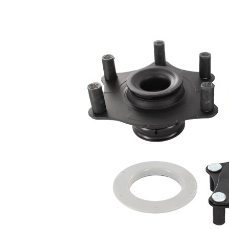
Ürün/Bilgi
ile
2