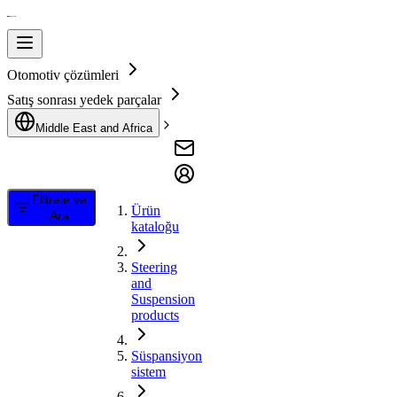
Otomotiv çözümleri
Satış sonrası yedek parçalar
Middle East and Africa
Filtrele ve
Ürün
Ara
kataloğu
Steering
and
Suspension
products
Süspansiyon
sistem