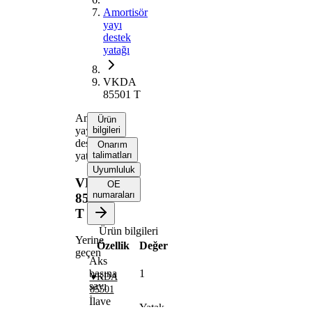
Amortisör
yayı
destek
yatağı
VKDA
85501 T
Amortisör
Ürün
yayı
bilgileri
destek
Onarım
yatağı
talimatları
Uyumluluk
VKDA
OE
numaraları
85501
T
Ürün bilgileri
Yerine
Özellik
Değer
geçen
Aks
başına
1
VKDA
sayı
85501
İlave
Yatak