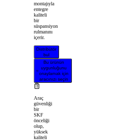
montajıyla
entegre
kaliteli
bir
süspansiyon
rulmanını
içerir.
Distribütör
bul
Bu ürünün
uygunluğunu
onaylamak için
aracınızı seçin
Araç
güvenliği
bir
SKF
önceliği
olup,
yüksek
kaliteli