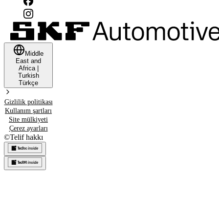
Middle
East and
Africa
|
Turkish
Türkçe
Gizlilik politikası
Kullanım şartları
Site mülkiyeti
Çerez ayarları
©
Telif hakkı