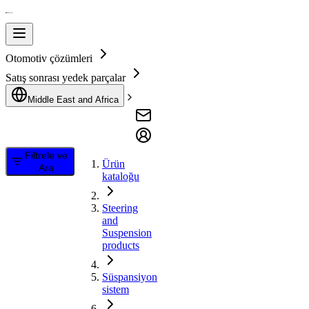
Otomotiv çözümleri
Satış sonrası yedek parçalar
Middle East and Africa
Filtrele ve
Ürün
Ara
kataloğu
Steering
and
Suspension
products
Süspansiyon
sistem