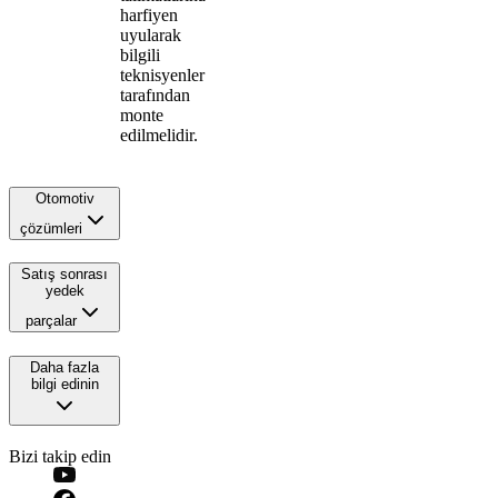
harfiyen
uyularak
bilgili
teknisyenler
tarafından
monte
edilmelidir.
Otomotiv
çözümleri
Satış sonrası
yedek
parçalar
Daha fazla
bilgi edinin
Bizi takip edin