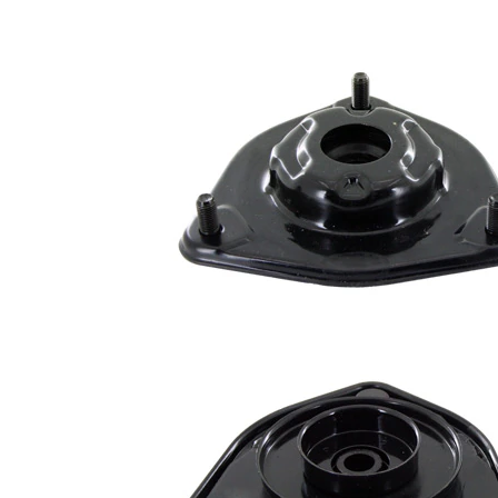
Ürün/Bilgi
ile
2