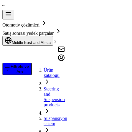
Otomotiv çözümleri
Satış sonrası yedek parçalar
Middle East and Africa
Filtrele ve
Ürün
Ara
kataloğu
Steering
and
Suspension
products
Süspansiyon
sistem