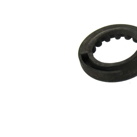
2
çift olarak
değişim
önerilir