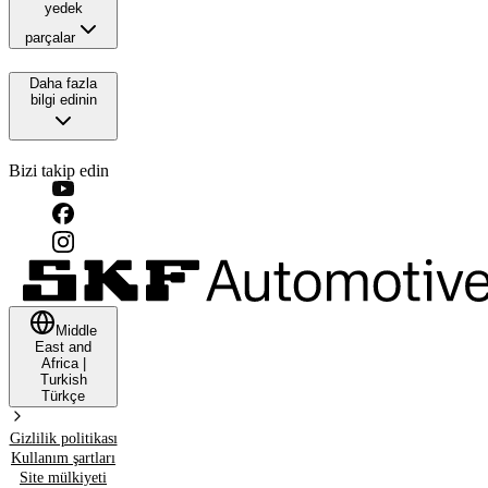
yedek
parçalar
Daha fazla
bilgi edinin
Bizi takip edin
Middle
East and
Africa
|
Turkish
Türkçe
Gizlilik politikası
Kullanım şartları
Site mülkiyeti