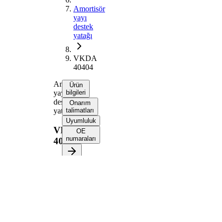
Amortisör
yayı
destek
yatağı
VKDA
40404
Amortisör
Ürün
yayı
bilgileri
destek
Onarım
yatağı
talimatları
Uyumluluk
VKDA
OE
numaraları
40404
Ürün bilgileri
Özellik
Değer
Montaj
Arka
tarafı
aks
İlave
Yatak
Ürün/Bilgi
yok