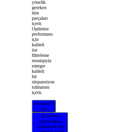
yönelik
gereken
tüm
parçaları
içerir.
Optimize
performans
için
kaliteli
üst
filtreleme
montajıyla
entegre
kaliteli
bir
süspansiyon
rulmanını
içerir.
Distribütör
bul
Bu ürünün
uygunluğunu
onaylamak için
aracınızı seçin