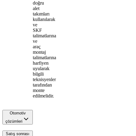
doğru
alet
takımları
kullanılarak
ve
SKF
talimatlarına
ve
araç
montaj
talimatlarına
harfiyen
uyularak
bilgili
teknisyenler
tarafından
monte
edilmelidir.
Otomotiv
çözümleri
Satış sonrası