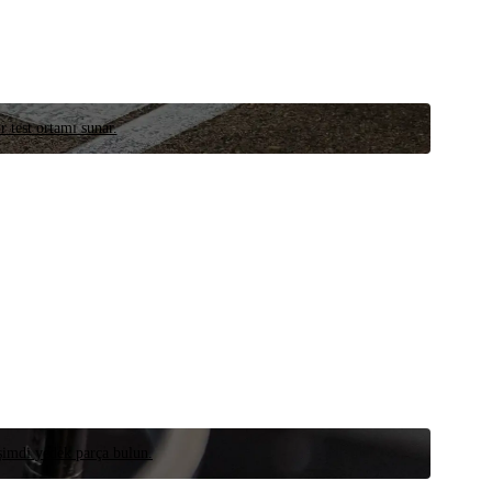
r test ortamı sunar.
 şimdi yedek parça bulun.