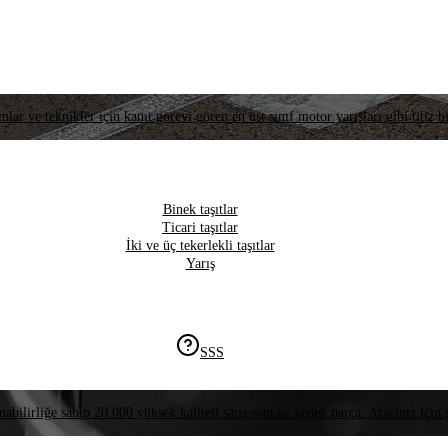
lar ve teknikler için kanıt görevi gören en üst sınıf motor yarışları gibi titiz bi
Binek taşıtlar
Ticari taşıtlar
İki ve üç tekerlekli taşıtlar
Yarış
SSS
nabilirliğe sahip 20.000 yüksek kaliteli satış sonrası yedek parça. Aracınız için