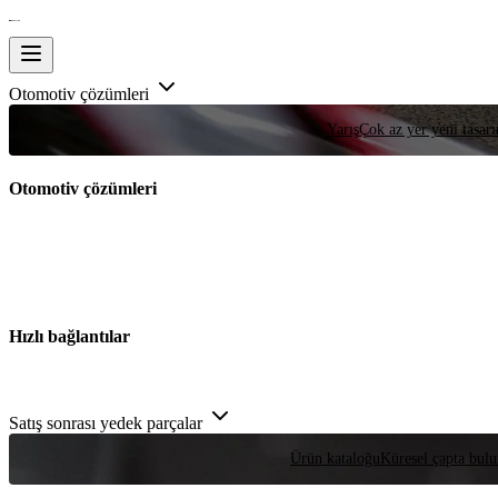
Otomotiv çözümleri
Yarış
Çok az yer yeni tasarım
Otomotiv çözümleri
Hızlı bağlantılar
Satış sonrası yedek parçalar
Ürün kataloğu
Küresel çapta bulu