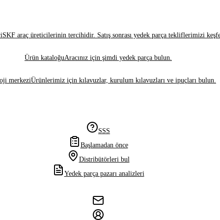
i
SKF araç üreticilerinin tercihidir. Satış sonrası yedek parça tekliflerimizi keşf
Ürün kataloğu
Aracınız için şimdi yedek parça bulun.
oji merkezi
Ürünlerimiz için kılavuzlar, kurulum kılavuzları ve ipuçları bulun.
SSS
Başlamadan önce
Distribütörleri bul
Yedek parça pazarı analizleri