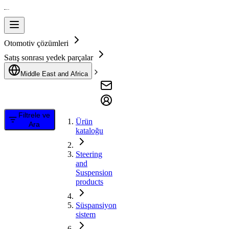
Otomotiv çözümleri
Satış sonrası yedek parçalar
Middle East and Africa
Filtrele ve
Ürün
Ara
kataloğu
Steering
and
Suspension
products
Süspansiyon
sistem