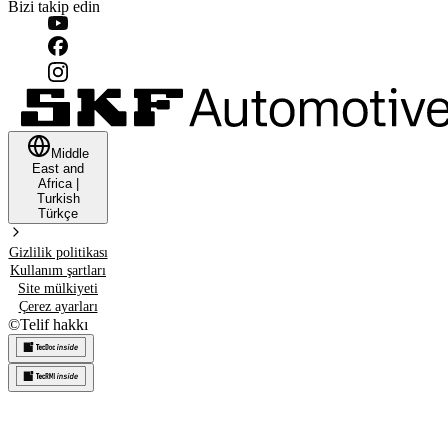
Bizi takip edin
Middle
East and
Africa
|
Turkish
Türkçe
Gizlilik politikası
Kullanım şartları
Site mülkiyeti
Çerez ayarları
©
Telif hakkı