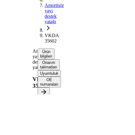
Amortisör
yayı
destek
yatağı
VKDA
35602
Amortisör
Ürün
yayı
bilgileri
destek
Onarım
yatağı
talimatları
Uyumluluk
VKDA
OE
numaraları
35602
Ürün bilgileri
Özellik
Değer
Montaj
Ön
tarafı
aks
İlave
Yatak
Ürün/Bilgi
ile