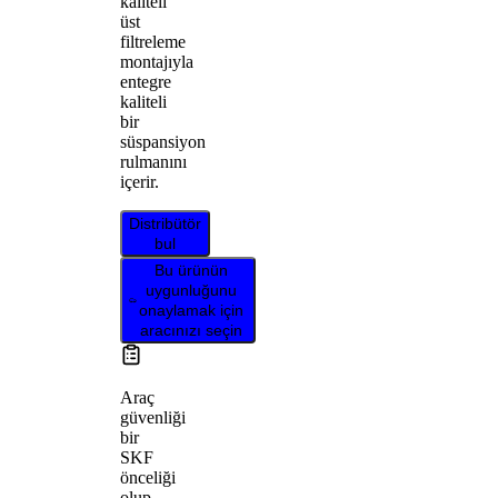
kaliteli
üst
filtreleme
montajıyla
entegre
kaliteli
bir
süspansiyon
rulmanını
içerir.
Distribütör
bul
Bu ürünün
uygunluğunu
onaylamak için
aracınızı seçin
Araç
güvenliği
bir
SKF
önceliği
olup,