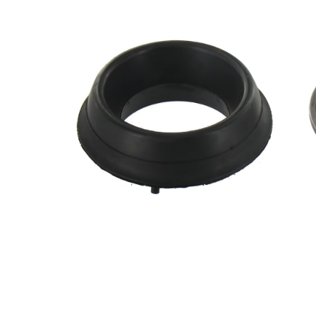
2
çift olarak
değişim
önerilir