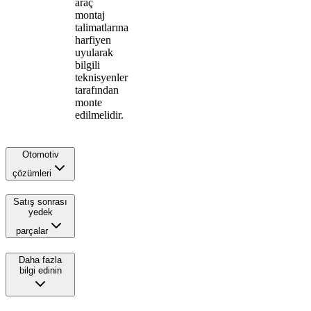
araç
montaj
talimatlarına
harfiyen
uyularak
bilgili
teknisyenler
tarafından
monte
edilmelidir.
Otomotiv
çözümleri
Satış sonrası
yedek
parçalar
Daha fazla
bilgi edinin