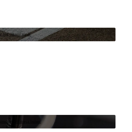
r test ortamı sunar.
 şimdi yedek parça bulun.