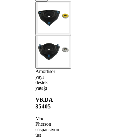
Amortisör
yayı
destek
yatağı
VKDA
35405
Mac
Pherson
süspansiyon
üst