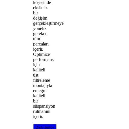
köşesinde
eksiksiz
bir
değişim
gerçekleştirmeye
yönelik
gereken
tüm
parçaları
içerir.
Optimize
performans
için
kaliteli
üst
filtreleme
montajıyla
entegre
kaliteli
bir
süspansiyon
rulmanını
içerir.
Distribütör