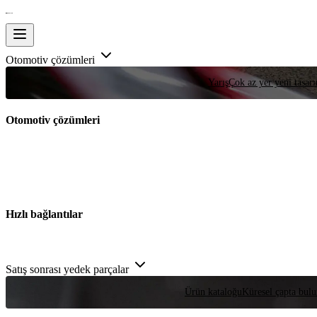
Otomotiv çözümleri
Yarış
Çok az yer yeni tasarım
Otomotiv çözümleri
Hızlı bağlantılar
Satış sonrası yedek parçalar
Ürün kataloğu
Küresel çapta bulu