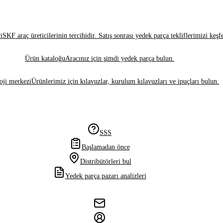
i
SKF araç üreticilerinin tercihidir. Satış sonrası yedek parça tekliflerimizi keşf
Ürün kataloğu
Aracınız için şimdi yedek parça bulun.
oji merkezi
Ürünlerimiz için kılavuzlar, kurulum kılavuzları ve ipuçları bulun.
SSS
Başlamadan önce
Distribütörleri bul
Yedek parça pazarı analizleri