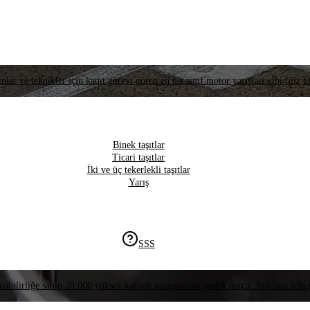
lar ve teknikler için kanıt görevi gören en üst sınıf motor yarışları gibi titiz bi
Binek taşıtlar
Ticari taşıtlar
İki ve üç tekerlekli taşıtlar
Yarış
SSS
nabilirliğe sahip 20.000 yüksek kaliteli satış sonrası yedek parça. Aracınız için