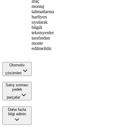
araç
montaj
talimatlarına
harfiyen
uyularak
bilgili
teknisyenler
tarafından
monte
edilmelidir.
Otomotiv
çözümleri
Satış sonrası
yedek
parçalar
Daha fazla
bilgi edinin