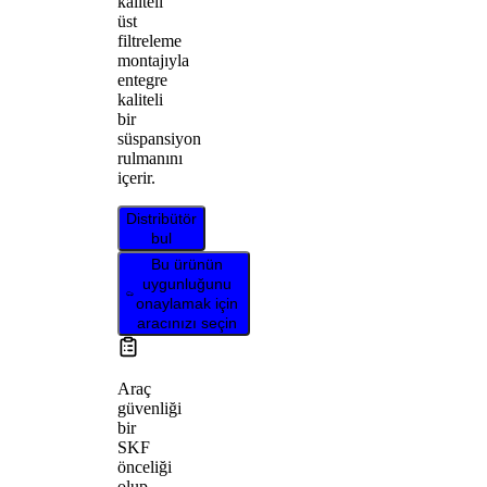
kaliteli
üst
filtreleme
montajıyla
entegre
kaliteli
bir
süspansiyon
rulmanını
içerir.
Distribütör
bul
Bu ürünün
uygunluğunu
onaylamak için
aracınızı seçin
Araç
güvenliği
bir
SKF
önceliği
olup,