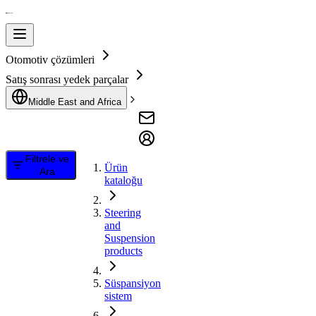
Otomotiv çözümleri
Satış sonrası yedek parçalar
Middle East and Africa
Filtrele ve
Ürün
Ara
kataloğu
Steering
and
Suspension
products
Süspansiyon
sistem