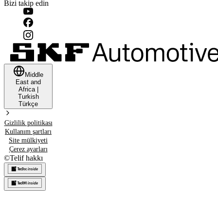
Bizi takip edin
Middle
East and
Africa
|
Turkish
Türkçe
Gizlilik politikası
Kullanım şartları
Site mülkiyeti
Çerez ayarları
©
Telif hakkı