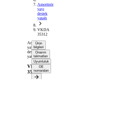
Amortisör
yayı
destek
yatağı
VKDA
35312
Amortisör
Ürün
yayı
bilgileri
destek
Onarım
yatağı
talimatları
Uyumluluk
VKDA
OE
numaraları
35312
Ürün bilgileri
Özellik
Değer
Montaj
Ön
tarafı
aks
İlave
Yatak
Ürün/Bilgi
ile