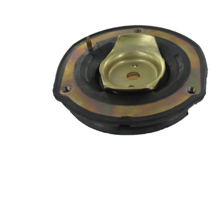
2
çift olarak
değişim
önerilir