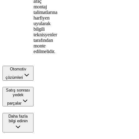
araç
montaj
talimatlarına
harfiyen
uyularak
bilgili
teknisyenler
tarafından
monte
edilmelidir.
Otomotiv
çözümleri
Satış sonrası
yedek
parçalar
Daha fazla
bilgi edinin