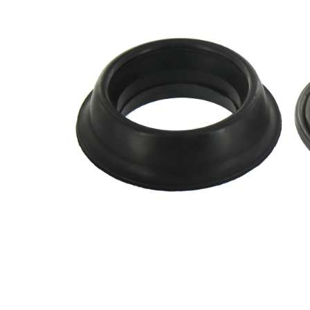
2
çift olarak
değişim
önerilir