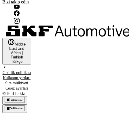
Bizi takip edin
Middle
East and
Africa
|
Turkish
Türkçe
Gizlilik politikası
Kullanım şartları
Site mülkiyeti
Çerez ayarları
©
Telif hakkı