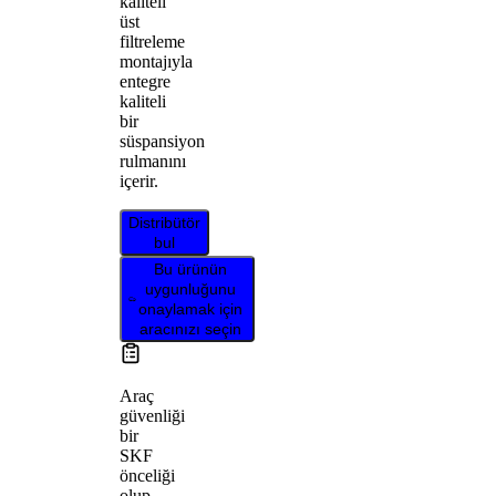
kaliteli
üst
filtreleme
montajıyla
entegre
kaliteli
bir
süspansiyon
rulmanını
içerir.
Distribütör
bul
Bu ürünün
uygunluğunu
onaylamak için
aracınızı seçin
Araç
güvenliği
bir
SKF
önceliği
olup,