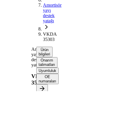
Amortisör
yayı
destek
yatağı
VKDA
35303
Amortisör
Ürün
yayı
bilgileri
destek
Onarım
yatağı
talimatları
Uyumluluk
VKDA
OE
numaraları
35303
Ürün bilgileri
Özellik
Değer
Montaj
Ön
tarafı
aks
İlave
Yatak
Ürün/Bilgi
ile