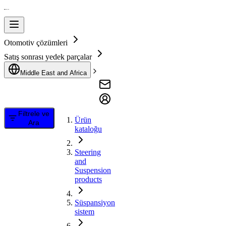
Otomotiv çözümleri
Satış sonrası yedek parçalar
Middle East and Africa
Filtrele ve
Ürün
Ara
kataloğu
Steering
and
Suspension
products
Süspansiyon
sistem