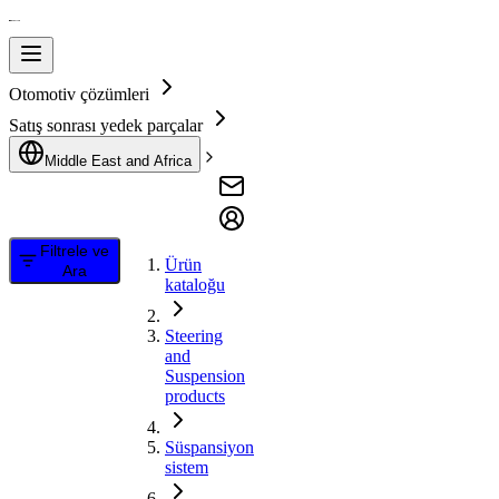
Otomotiv çözümleri
Satış sonrası yedek parçalar
Middle East and Africa
Filtrele ve
Ürün
Ara
kataloğu
Steering
and
Suspension
products
Süspansiyon
sistem