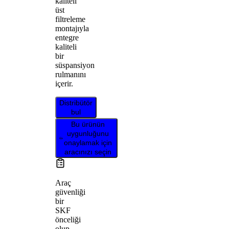
kaliteli
üst
filtreleme
montajıyla
entegre
kaliteli
bir
süspansiyon
rulmanını
içerir.
Distribütör
bul
Bu ürünün
uygunluğunu
onaylamak için
aracınızı seçin
Araç
güvenliği
bir
SKF
önceliği
olup,