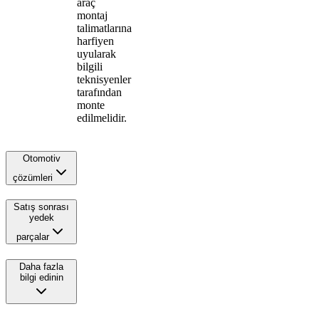
araç
montaj
talimatlarına
harfiyen
uyularak
bilgili
teknisyenler
tarafından
monte
edilmelidir.
Otomotiv
çözümleri
Satış sonrası
yedek
parçalar
Daha fazla
bilgi edinin