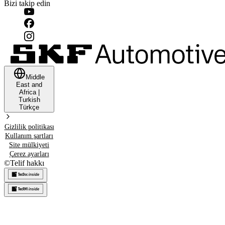
Bizi takip edin
Middle
East and
Africa
|
Turkish
Türkçe
Gizlilik politikası
Kullanım şartları
Site mülkiyeti
Çerez ayarları
©
Telif hakkı