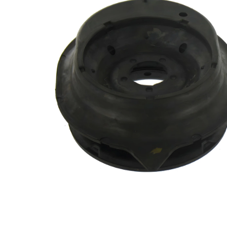
2
çift olarak
değişim
önerilir