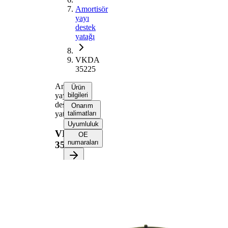
Amortisör
yayı
destek
yatağı
VKDA
35225
Amortisör
Ürün
yayı
bilgileri
destek
Onarım
yatağı
talimatları
Uyumluluk
VKDA
OE
numaraları
35225
Ürün bilgileri
Özellik
Değer
Montaj
Ön
tarafı
aks
İlave
Yatak
Ürün/Bilgi
ile