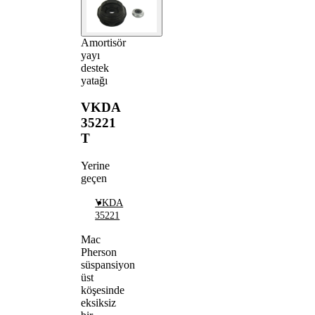
Amortisör
yayı
destek
yatağı
VKDA
35221
T
Yerine
geçen
VKDA
35221
Mac
Pherson
süspansiyon
üst
köşesinde
eksiksiz