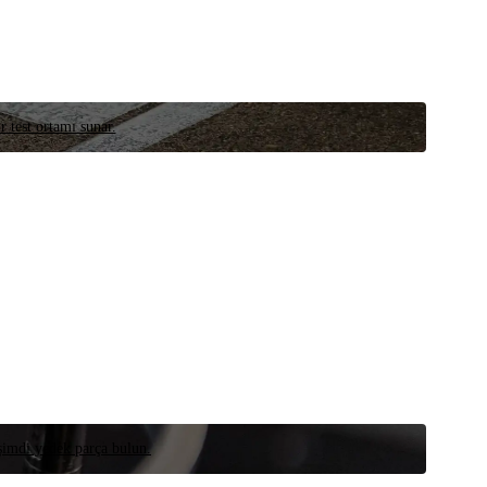
r test ortamı sunar.
 şimdi yedek parça bulun.