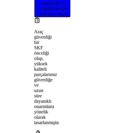
uygunluğunu
onaylamak için
aracınızı seçin
Araç
güvenliği
bir
SKF
önceliği
olup,
yüksek
kaliteli
parçalarımız
güvenliğe
ve
uzun
süre
dayanıklı
onarımlara
yönelik
olarak
tasarlanmıştır.