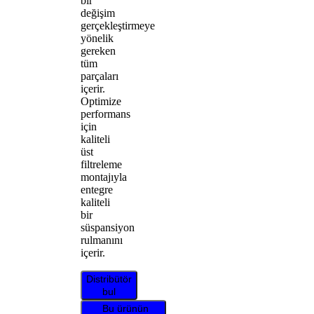
bir
değişim
gerçekleştirmeye
yönelik
gereken
tüm
parçaları
içerir.
Optimize
performans
için
kaliteli
üst
filtreleme
montajıyla
entegre
kaliteli
bir
süspansiyon
rulmanını
içerir.
Distribütör
bul
Bu ürünün