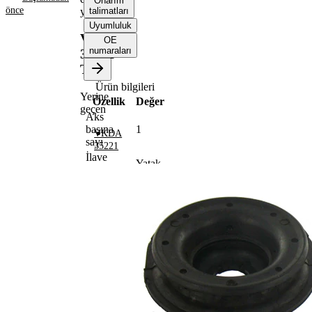
Onarım
önce
yatağı
talimatları
Uyumluluk
VKDA
OE
numaraları
35221
T
Ürün bilgileri
Yerine
Özellik
Değer
geçen
Aks
başına
1
VKDA
sayı
35221
İlave
Yatak
Ürün/Bilgi
ile
2