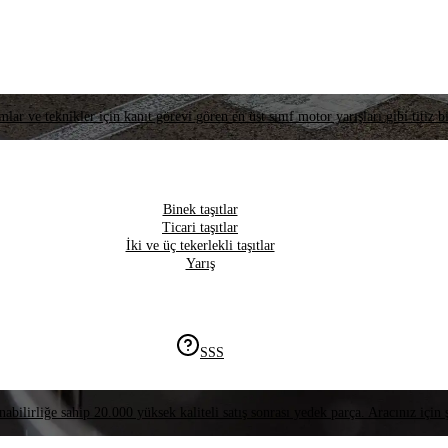
lar ve teknikler için kanıt görevi gören en üst sınıf motor yarışları gibi titiz bi
Binek taşıtlar
Ticari taşıtlar
İki ve üç tekerlekli taşıtlar
Yarış
SSS
nabilirliğe sahip 20.000 yüksek kaliteli satış sonrası yedek parça. Aracınız için