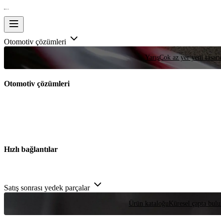
Otomotiv çözümleri
Yarış
Çok az yer yeni tasarım
Otomotiv çözümleri
Hızlı bağlantılar
Satış sonrası yedek parçalar
Ürün kataloğu
Küresel çapta bulu