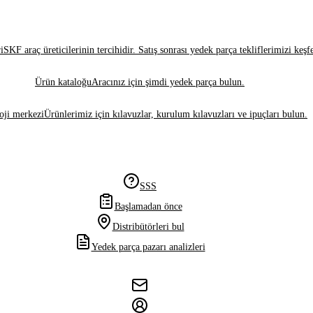
i
SKF araç üreticilerinin tercihidir. Satış sonrası yedek parça tekliflerimizi keşf
Ürün kataloğu
Aracınız için şimdi yedek parça bulun.
oji merkezi
Ürünlerimiz için kılavuzlar, kurulum kılavuzları ve ipuçları bulun.
SSS
Başlamadan önce
Distribütörleri bul
Yedek parça pazarı analizleri