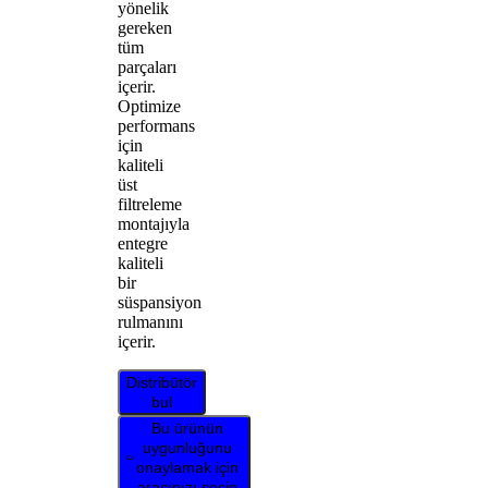
yönelik
gereken
tüm
parçaları
içerir.
Optimize
performans
için
kaliteli
üst
filtreleme
montajıyla
entegre
kaliteli
bir
süspansiyon
rulmanını
içerir.
Distribütör
bul
Bu ürünün
uygunluğunu
onaylamak için
aracınızı seçin