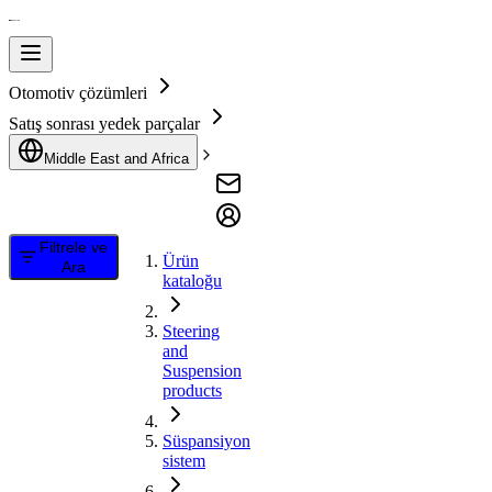
Otomotiv çözümleri
Satış sonrası yedek parçalar
Middle East and Africa
Filtrele ve
Ürün
Ara
kataloğu
Steering
and
Suspension
products
Süspansiyon
sistem