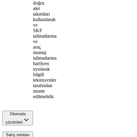
doğru
alet
takımları
kullanılarak
ve
SKF
talimatlarına
ve
araç
montaj
talimatlarına
harfiyen
uyularak
bilgili
teknisyenler
tarafından
monte
edilmelidir.
Otomotiv
çözümleri
Satış sonrası