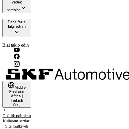
yedek
parçalar
Daha fazla
bilgi edinin
Bizi takip edin
Middle
East and
Africa
|
Turkish
Türkçe
Gizlilik politikası
Kullanım şartları
Site mülkiyeti