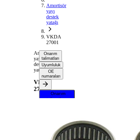
Amortisör
yayı
destek
yatağı
VKDA
27001
Amortisör
Onarım
yayı
talimatları
destek
Uyumluluk
yatağı
OE
numaraları
VKDA
27001
Onarım
talimatlarını
almak için
aracınızı
seçin