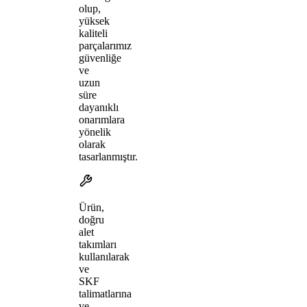
olup,
yüksek
kaliteli
parçalarımız
güvenliğe
ve
uzun
süre
dayanıklı
onarımlara
yönelik
olarak
tasarlanmıştır.
Ürün,
doğru
alet
takımları
kullanılarak
ve
SKF
talimatlarına
ve