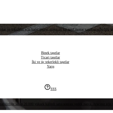
lar ve teknikler için kanıt görevi gören en üst sınıf motor yarışları gibi titiz bi
Binek taşıtlar
Ticari taşıtlar
İki ve üç tekerlekli taşıtlar
Yarış
SSS
nabilirliğe sahip 20.000 yüksek kaliteli satış sonrası yedek parça. Aracınız için