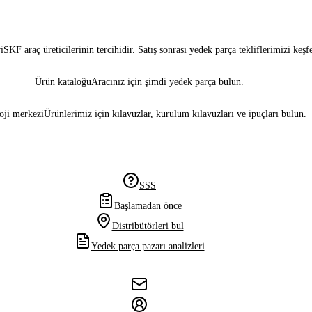
i
SKF araç üreticilerinin tercihidir. Satış sonrası yedek parça tekliflerimizi keşf
Ürün kataloğu
Aracınız için şimdi yedek parça bulun.
oji merkezi
Ürünlerimiz için kılavuzlar, kurulum kılavuzları ve ipuçları bulun.
SSS
Başlamadan önce
Distribütörleri bul
Yedek parça pazarı analizleri