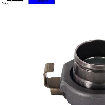
Onarım
önce
talimatlarını
almak için
aracınızı
seçin