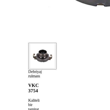
Debriyaj
rulmanı
VKC
3754
Kaliteli
bir
tamirat