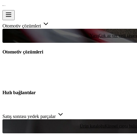
Otomotiv çözümleri
Yarış
Çok az yer yeni tasarım
Otomotiv çözümleri
Hızlı bağlantılar
Satış sonrası yedek parçalar
Ürün kataloğu
Küresel çapta bulu