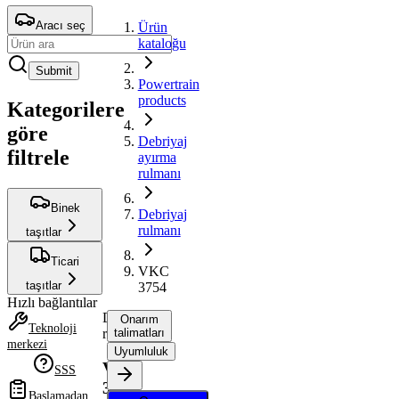
Aracı seç
Ürün
kataloğu
Submit
Powertrain
products
Kategorilere
göre
Debriyaj
filtrele
ayırma
rulmanı
Binek
Debriyaj
rulmanı
taşıtlar
Ticari
VKC
taşıtlar
3754
Hızlı bağlantılar
Debriyaj
Onarım
Teknoloji
rulmanı
talimatları
merkezi
Uyumluluk
VKC
SSS
3754
Başlamadan