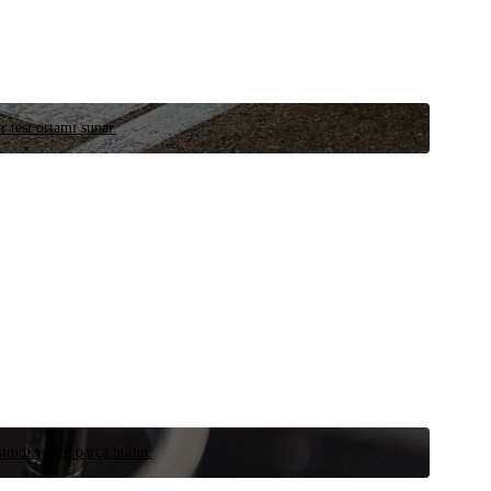
r test ortamı sunar.
 şimdi yedek parça bulun.