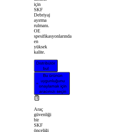
için
SKF
Debriyaj
ayırma
rulmanı.
OE
spesifikasyonlarında
en
yüksek
kalite.
Distribütör
bul
Bu ürünün
uygunluğunu
onaylamak için
aracınızı seçin
Araç
güvenliği
bir
SKF
önceliği