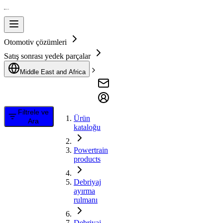
Otomotiv çözümleri
Satış sonrası yedek parçalar
Middle East and Africa
Filtrele ve
Ürün
Ara
kataloğu
Powertrain
products
Debriyaj
ayırma
rulmanı
Debriyaj