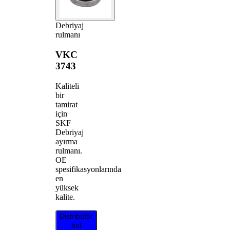
Debriyaj
rulmanı
VKC
3743
Kaliteli
bir
tamirat
için
SKF
Debriyaj
ayırma
rulmanı.
OE
spesifikasyonlarında
en
yüksek
kalite.
Distribütör
bul