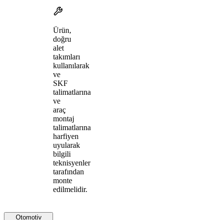
Ürün,
doğru
alet
takımları
kullanılarak
ve
SKF
talimatlarına
ve
araç
montaj
talimatlarına
harfiyen
uyularak
bilgili
teknisyenler
tarafından
monte
edilmelidir.
Otomotiv