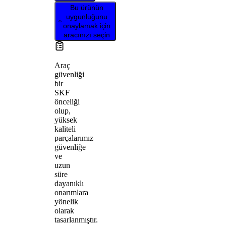
Bu ürünün
uygunluğunu
onaylamak için
aracınızı seçin
Araç
güvenliği
bir
SKF
önceliği
olup,
yüksek
kaliteli
parçalarımız
güvenliğe
ve
uzun
süre
dayanıklı
onarımlara
yönelik
olarak
tasarlanmıştır.