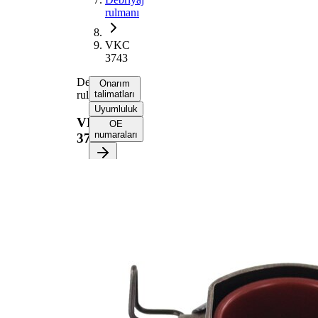
rulmanı
VKC
3743
Debriyaj
Onarım
rulmanı
talimatları
Uyumluluk
VKC
OE
numaraları
3743
Onarım
talimatlarını
almak için
aracınızı
seçin