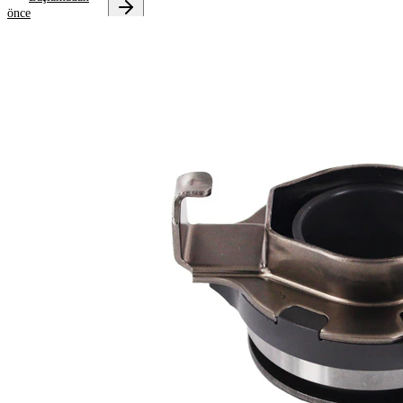
önce
Onarım
talimatlarını
almak için
aracınızı
seçin