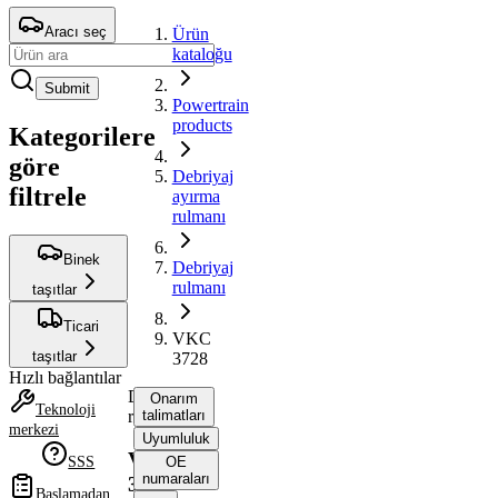
Aracı seç
Ürün
kataloğu
Submit
Powertrain
products
Kategorilere
göre
Debriyaj
filtrele
ayırma
rulmanı
Binek
Debriyaj
rulmanı
taşıtlar
Ticari
VKC
taşıtlar
3728
Hızlı bağlantılar
Debriyaj
Onarım
Teknoloji
rulmanı
talimatları
merkezi
Uyumluluk
VKC
SSS
OE
numaraları
3728
Başlamadan