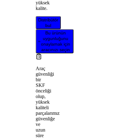
yüksek
kalite.
Distribütör
bul
Bu ürünün
uygunluğunu
onaylamak için
aracınızı seçin
Araç
güvenliği
bir
SKF
önceliği
olup,
yüksek
kaliteli
parçalarımız
güvenliğe
ve
uzun
süre