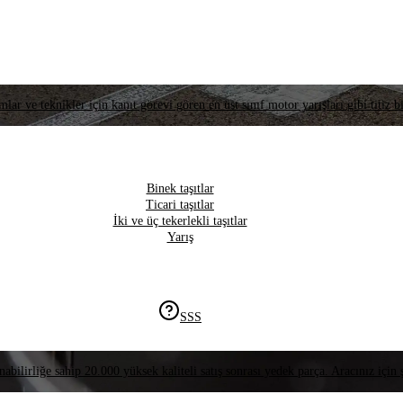
lar ve teknikler için kanıt görevi gören en üst sınıf motor yarışları gibi titiz bi
Binek taşıtlar
Ticari taşıtlar
İki ve üç tekerlekli taşıtlar
Yarış
SSS
nabilirliğe sahip 20.000 yüksek kaliteli satış sonrası yedek parça. Aracınız için