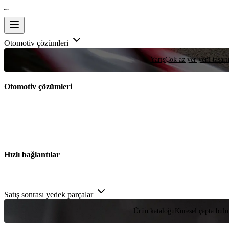
Otomotiv çözümleri
Yarış
Çok az yer yeni tasarım
Otomotiv çözümleri
Hızlı bağlantılar
Satış sonrası yedek parçalar
Ürün kataloğu
Küresel çapta bulu