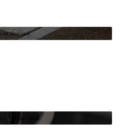
r test ortamı sunar.
 şimdi yedek parça bulun.