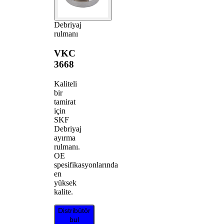
Debriyaj
rulmanı
VKC
3668
Kaliteli
bir
tamirat
için
SKF
Debriyaj
ayırma
rulmanı.
OE
spesifikasyonlarında
en
yüksek
kalite.
Distribütör
bul