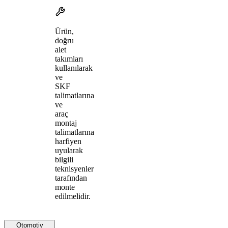
Ürün,
doğru
alet
takımları
kullanılarak
ve
SKF
talimatlarına
ve
araç
montaj
talimatlarına
harfiyen
uyularak
bilgili
teknisyenler
tarafından
monte
edilmelidir.
Otomotiv