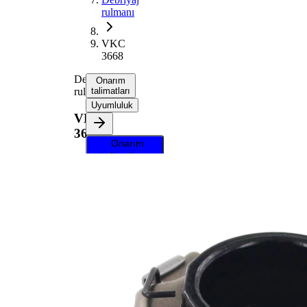
rulmanı
VKC
3668
Debriyaj
Onarım
rulmanı
talimatları
Uyumluluk
VKC
3668
Onarım
talimatlarını
almak için
aracınızı
seçin