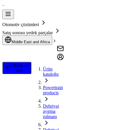
Otomotiv çözümleri
Satış sonrası yedek parçalar
Middle East and Africa
Filtrele ve
Ürün
Ara
kataloğu
Powertrain
products
Debriyaj
ayırma
rulmanı
Debriyaj