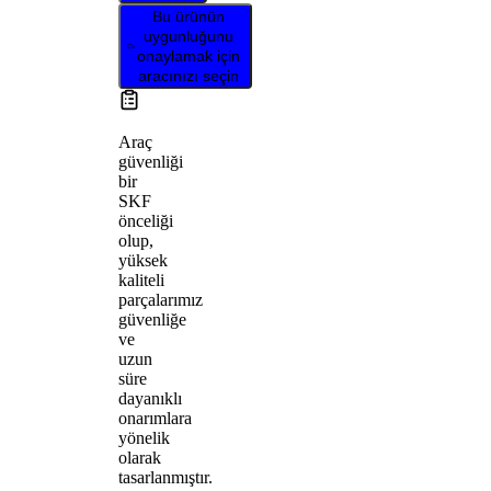
Bu ürünün
uygunluğunu
onaylamak için
aracınızı seçin
Araç
güvenliği
bir
SKF
önceliği
olup,
yüksek
kaliteli
parçalarımız
güvenliğe
ve
uzun
süre
dayanıklı
onarımlara
yönelik
olarak
tasarlanmıştır.