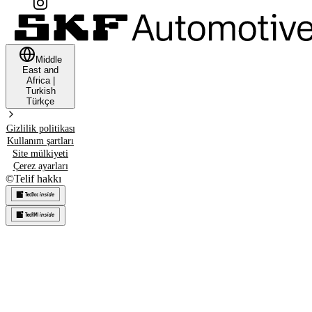
Middle
East and
Africa
|
Turkish
Türkçe
Gizlilik politikası
Kullanım şartları
Site mülkiyeti
Çerez ayarları
©
Telif hakkı