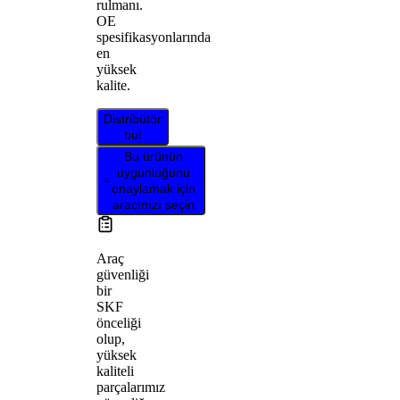
rulmanı.
OE
spesifikasyonlarında
en
yüksek
kalite.
Distribütör
bul
Bu ürünün
uygunluğunu
onaylamak için
aracınızı seçin
Araç
güvenliği
bir
SKF
önceliği
olup,
yüksek
kaliteli
parçalarımız