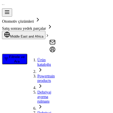
Otomotiv çözümleri
Satış sonrası yedek parçalar
Middle East and Africa
Filtrele ve
Ürün
Ara
kataloğu
Powertrain
products
Debriyaj
ayırma
rulmanı
Debriyaj