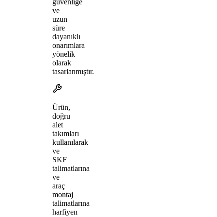
güvenliğe
ve
uzun
süre
dayanıklı
onarımlara
yönelik
olarak
tasarlanmıştır.
Ürün,
doğru
alet
takımları
kullanılarak
ve
SKF
talimatlarına
ve
araç
montaj
talimatlarına
harfiyen