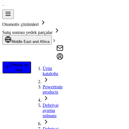
Otomotiv çözümleri
Satış sonrası yedek parçalar
Middle East and Africa
Filtrele ve
Ürün
Ara
kataloğu
Powertrain
products
Debriyaj
ayırma
rulmanı
Debriyaj