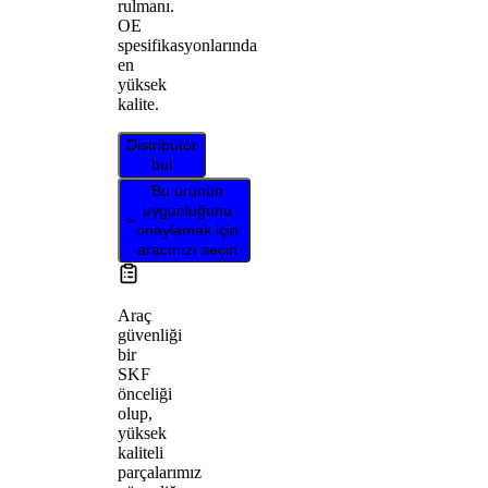
rulmanı.
OE
spesifikasyonlarında
en
yüksek
kalite.
Distribütör
bul
Bu ürünün
uygunluğunu
onaylamak için
aracınızı seçin
Araç
güvenliği
bir
SKF
önceliği
olup,
yüksek
kaliteli
parçalarımız