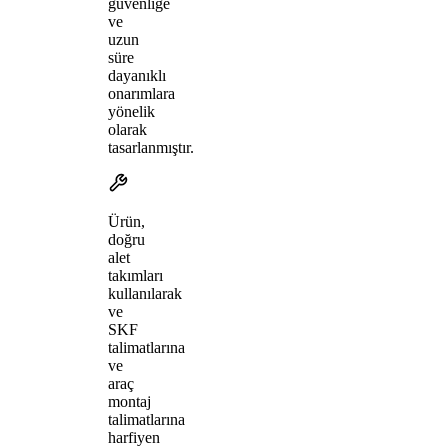
güvenliğe
ve
uzun
süre
dayanıklı
onarımlara
yönelik
olarak
tasarlanmıştır.
Ürün,
doğru
alet
takımları
kullanılarak
ve
SKF
talimatlarına
ve
araç
montaj
talimatlarına
harfiyen