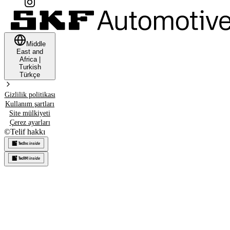
Middle
East and
Africa
|
Turkish
Türkçe
Gizlilik politikası
Kullanım şartları
Site mülkiyeti
Çerez ayarları
©
Telif hakkı