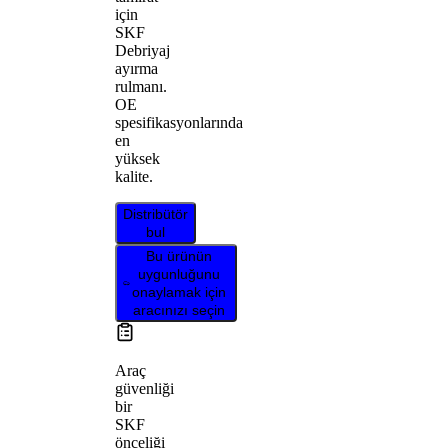
için
SKF
Debriyaj
ayırma
rulmanı.
OE
spesifikasyonlarında
en
yüksek
kalite.
Distribütör
bul
Bu ürünün
uygunluğunu
onaylamak için
aracınızı seçin
Araç
güvenliği
bir
SKF
önceliği