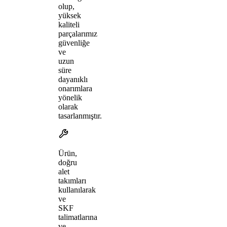
olup,
yüksek
kaliteli
parçalarımız
güvenliğe
ve
uzun
süre
dayanıklı
onarımlara
yönelik
olarak
tasarlanmıştır.
Ürün,
doğru
alet
takımları
kullanılarak
ve
SKF
talimatlarına
ve