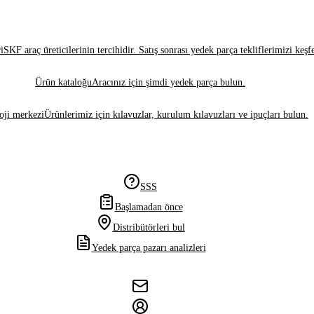
i
SKF araç üreticilerinin tercihidir. Satış sonrası yedek parça tekliflerimizi keşf
Ürün kataloğu
Aracınız için şimdi yedek parça bulun.
oji merkezi
Ürünlerimiz için kılavuzlar, kurulum kılavuzları ve ipuçları bulun.
SSS
Başlamadan önce
Distribütörleri bul
Yedek parça pazarı analizleri