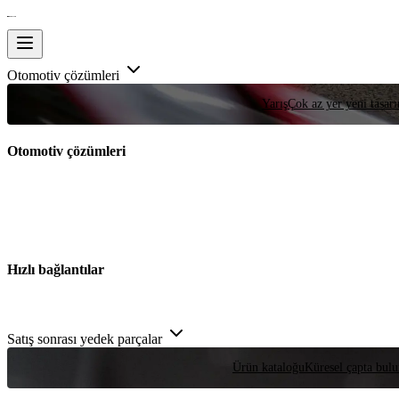
Otomotiv çözümleri
Yarış
Çok az yer yeni tasarım
Otomotiv çözümleri
Hızlı bağlantılar
Satış sonrası yedek parçalar
Ürün kataloğu
Küresel çapta bulu