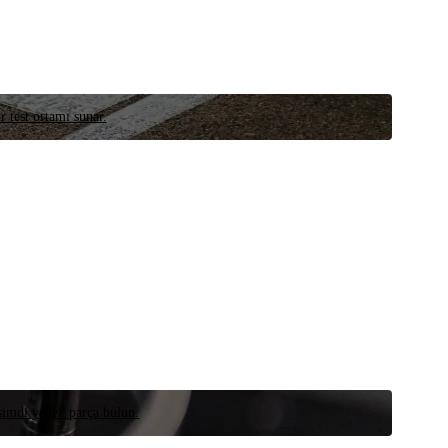
r test ortamı sunar.
 şimdi yedek parça bulun.