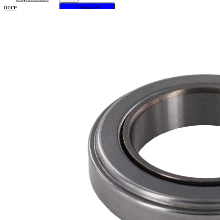
önce
Onarım
talimatlarını
almak için
aracınızı
seçin