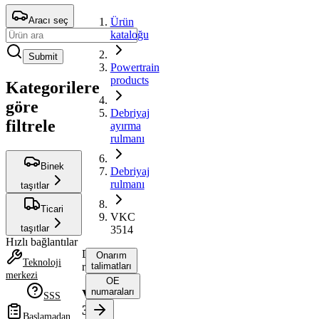
Aracı seç
Ürün
kataloğu
Submit
Powertrain
products
Kategorilere
göre
Debriyaj
filtrele
ayırma
rulmanı
Binek
Debriyaj
rulmanı
taşıtlar
Ticari
VKC
taşıtlar
3514
Hızlı bağlantılar
Debriyaj
Onarım
Teknoloji
rulmanı
talimatları
merkezi
OE
numaraları
VKC
SSS
3514
Başlamadan