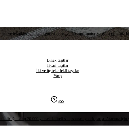
lar ve teknikler için kanıt görevi gören en üst sınıf motor yarışları gibi titiz bi
Binek taşıtlar
Ticari taşıtlar
İki ve üç tekerlekli taşıtlar
Yarış
SSS
nabilirliğe sahip 20.000 yüksek kaliteli satış sonrası yedek parça. Aracınız için