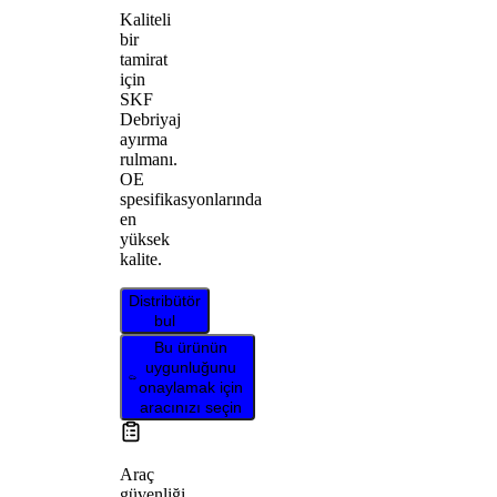
Kaliteli
bir
tamirat
için
SKF
Debriyaj
ayırma
rulmanı.
OE
spesifikasyonlarında
en
yüksek
kalite.
Distribütör
bul
Bu ürünün
uygunluğunu
onaylamak için
aracınızı seçin
Araç
güvenliği