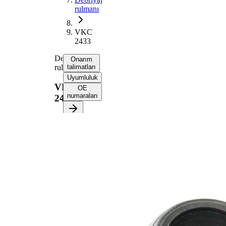
rulmanı
VKC
2433
Debriyaj
Onarım
rulmanı
talimatları
Uyumluluk
VKC
OE
numaraları
2433
Onarım
talimatlarını
almak için
aracınızı
seçin