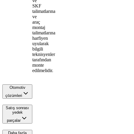
ve
SKF
talimatlarına
ve
araç
montaj
talimatlarına
harfiyen
uyularak
bilgili
teknisyenler
tarafından
monte
edilmelidir.
Otomotiv
çözümleri
Satış sonrası
yedek
parçalar
Daha fazla