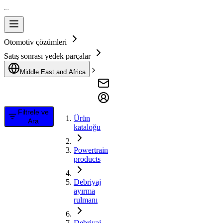
Otomotiv çözümleri
Satış sonrası yedek parçalar
Middle East and Africa
Filtrele ve
Ürün
Ara
kataloğu
Powertrain
products
Debriyaj
ayırma
rulmanı
Debriyaj