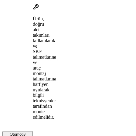
Ürün,
doğru
alet
takımları
kullanılarak
ve
SKF
talimatlarına
ve
araç
montaj
talimatlarına
harfiyen
uyularak
bilgili
teknisyenler
tarafından
monte
edilmelidir.
Otomotiv