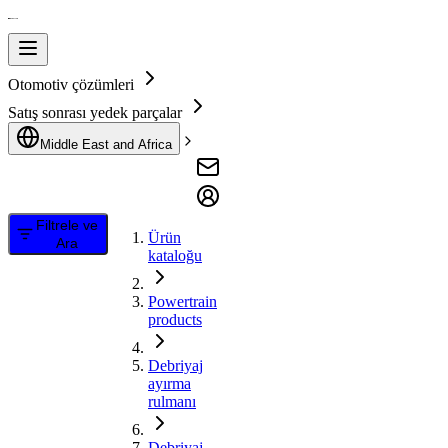
Otomotiv çözümleri
Satış sonrası yedek parçalar
Middle East and Africa
Filtrele ve
Ürün
Ara
kataloğu
Powertrain
products
Debriyaj
ayırma
rulmanı
Debriyaj