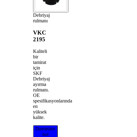
Debriyaj
rulmanı
VKC
2195
Kaliteli
bir
tamirat
için
SKF
Debriyaj
ayırma
rulmanı.
OE
spesifikasyonlarında
en
yüksek
kalite.
Distribütör
bul