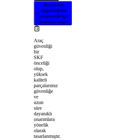
Bu ürünün
uygunluğunu
onaylamak için
aracınızı seçin
Araç
güvenliği
bir
SKF
önceliği
olup,
yüksek
kaliteli
parçalarımız
güvenliğe
ve
uzun
süre
dayanıklı
onarımlara
yönelik
olarak
tasarlanmıştır.