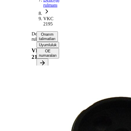
rulmanı
VKC
2195
Debriyaj
Onarım
rulmanı
talimatları
Uyumluluk
VKC
OE
numaraları
2195
Onarım
talimatlarını
almak için
aracınızı
seçin