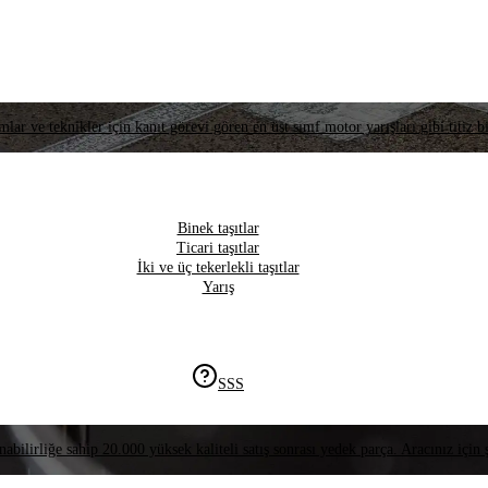
lar ve teknikler için kanıt görevi gören en üst sınıf motor yarışları gibi titiz bi
Binek taşıtlar
Ticari taşıtlar
İki ve üç tekerlekli taşıtlar
Yarış
SSS
nabilirliğe sahip 20.000 yüksek kaliteli satış sonrası yedek parça. Aracınız için