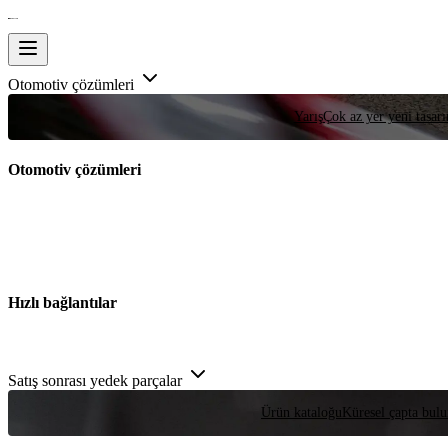
Otomotiv çözümleri
Yarış
Çok az yer yeni tasarım
Otomotiv çözümleri
Hızlı bağlantılar
Satış sonrası yedek parçalar
Ürün kataloğu
Küresel çapta bulu