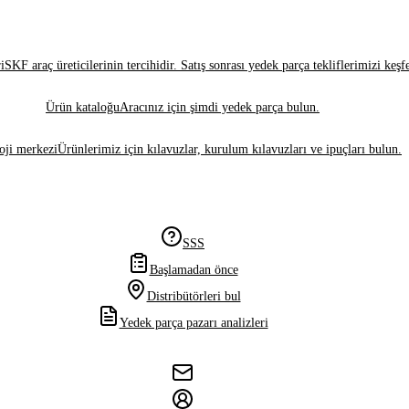
i
SKF araç üreticilerinin tercihidir. Satış sonrası yedek parça tekliflerimizi keşf
Ürün kataloğu
Aracınız için şimdi yedek parça bulun.
oji merkezi
Ürünlerimiz için kılavuzlar, kurulum kılavuzları ve ipuçları bulun.
SSS
Başlamadan önce
Distribütörleri bul
Yedek parça pazarı analizleri