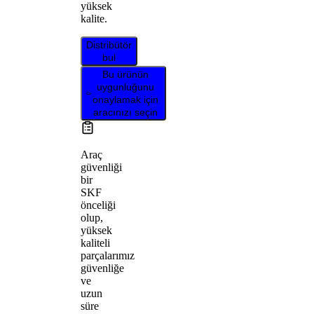
yüksek
kalite.
Distribütör
bul
Bu ürünün
uygunluğunu
onaylamak için
aracınızı seçin
Araç
güvenliği
bir
SKF
önceliği
olup,
yüksek
kaliteli
parçalarımız
güvenliğe
ve
uzun
süre