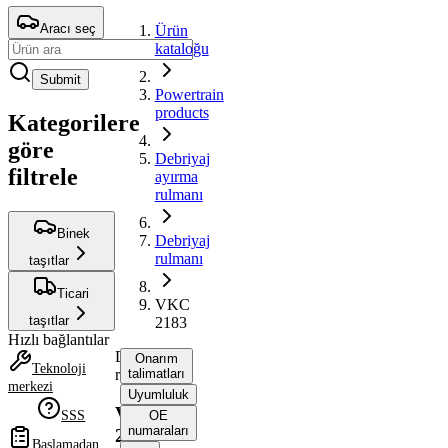
Aracı seç
Ürün
kataloğu
Submit
Powertrain
products
Kategorilere
göre
Debriyaj
filtrele
ayırma
rulmanı
Binek
Debriyaj
rulmanı
taşıtlar
Ticari
VKC
taşıtlar
2183
Hızlı bağlantılar
Debriyaj
Onarım
Teknoloji
rulmanı
talimatları
merkezi
Uyumluluk
VKC
SSS
OE
numaraları
2183
Başlamadan