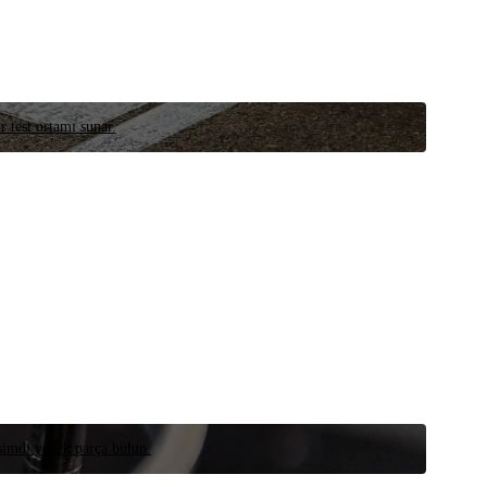
r test ortamı sunar.
 şimdi yedek parça bulun.