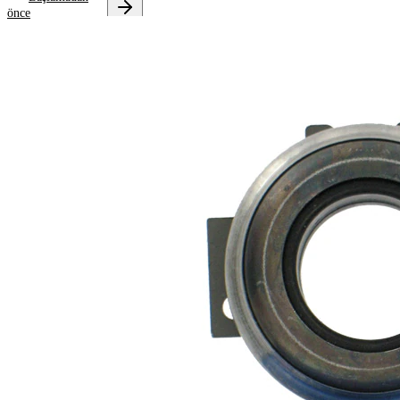
önce
Onarım
talimatlarını
almak için
aracınızı
seçin