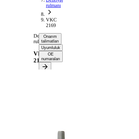
rulmanı
VKC
2169
Debriyaj
Onarım
rulmanı
talimatları
Uyumluluk
VKC
OE
numaraları
2169
Onarım
talimatlarını
almak için
aracınızı
seçin