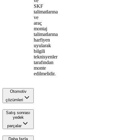
ve
SKF
talimatlarına
ve
araç
montaj
talimatlarına
harfiyen
uyularak
bilgili
teknisyenler
tarafından
monte
edilmelidir.
Otomotiv
çözümleri
Satış sonrası
yedek
parçalar
Daha fazla