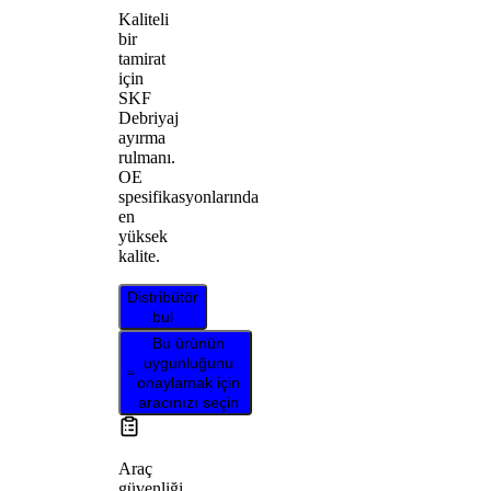
Kaliteli
bir
tamirat
için
SKF
Debriyaj
ayırma
rulmanı.
OE
spesifikasyonlarında
en
yüksek
kalite.
Distribütör
bul
Bu ürünün
uygunluğunu
onaylamak için
aracınızı seçin
Araç
güvenliği