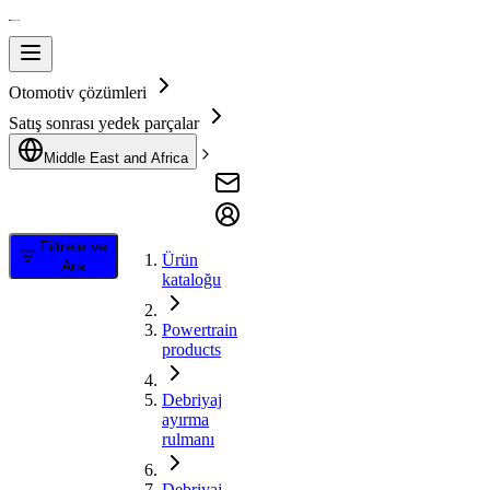
Otomotiv çözümleri
Satış sonrası yedek parçalar
Middle East and Africa
Filtrele ve
Ürün
Ara
kataloğu
Powertrain
products
Debriyaj
ayırma
rulmanı
Debriyaj