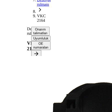
rulmanı
VKC
2164
Debriyaj
Onarım
rulmanı
talimatları
Uyumluluk
VKC
OE
numaraları
2164
Onarım
talimatlarını
almak için
aracınızı
seçin