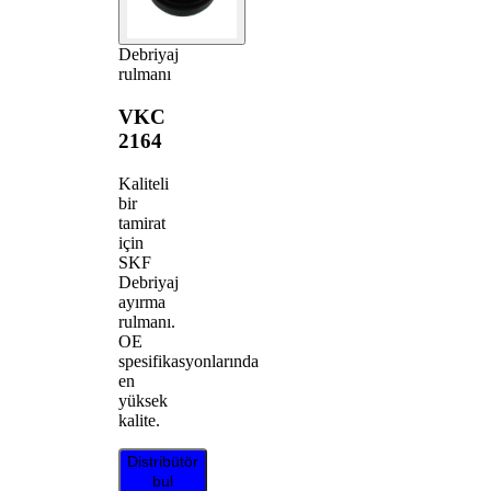
Debriyaj
rulmanı
VKC
2164
Kaliteli
bir
tamirat
için
SKF
Debriyaj
ayırma
rulmanı.
OE
spesifikasyonlarında
en
yüksek
kalite.
Distribütör
bul