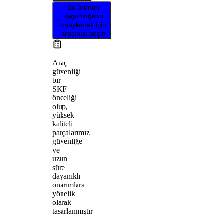
Bu ürünün
uygunluğunu
onaylamak için
aracınızı seçin
Araç
güvenliği
bir
SKF
önceliği
olup,
yüksek
kaliteli
parçalarımız
güvenliğe
ve
uzun
süre
dayanıklı
onarımlara
yönelik
olarak
tasarlanmıştır.