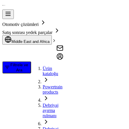
Otomotiv çözümleri
Satış sonrası yedek parçalar
Middle East and Africa
Filtrele ve
Ürün
Ara
kataloğu
Powertrain
products
Debriyaj
ayırma
rulmanı
Debriyaj