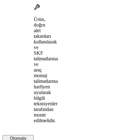
Ürün,
doğru
alet
takımları
kullanılarak
ve
SKF
talimatlarına
ve
araç
montaj
talimatlarına
harfiyen
uyularak
bilgili
teknisyenler
tarafından
monte
edilmelidir.
Otomotiv