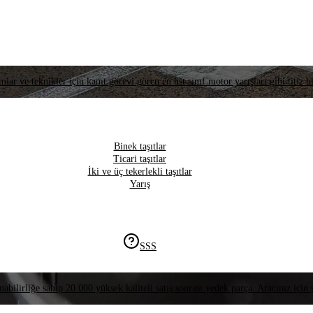
lar ve teknikler için kanıt görevi gören en üst sınıf motor yarışları gibi titiz bi
Binek taşıtlar
Ticari taşıtlar
İki ve üç tekerlekli taşıtlar
Yarış
SSS
nabilirliğe sahip 20.000 yüksek kaliteli satış sonrası yedek parça. Aracınız için