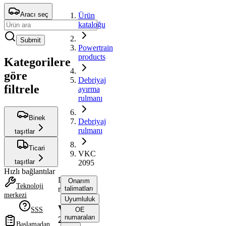
Aracı seç
Ürün
kataloğu
Submit
Powertrain
products
Kategorilere
göre
Debriyaj
filtrele
ayırma
rulmanı
Binek
Debriyaj
rulmanı
taşıtlar
Ticari
VKC
taşıtlar
2095
Hızlı bağlantılar
Debriyaj
Onarım
Teknoloji
rulmanı
talimatları
merkezi
Uyumluluk
VKC
SSS
OE
numaraları
2095
Başlamadan