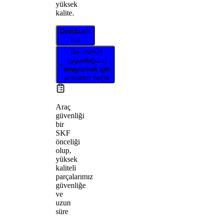
yüksek
kalite.
Distribütör
bul
Bu ürünün
uygunluğunu
onaylamak için
aracınızı seçin
Araç
güvenliği
bir
SKF
önceliği
olup,
yüksek
kaliteli
parçalarımız
güvenliğe
ve
uzun
süre