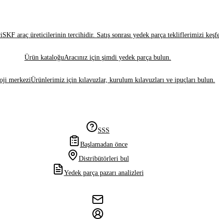
i
SKF araç üreticilerinin tercihidir. Satış sonrası yedek parça tekliflerimizi keşf
Ürün kataloğu
Aracınız için şimdi yedek parça bulun.
oji merkezi
Ürünlerimiz için kılavuzlar, kurulum kılavuzları ve ipuçları bulun.
SSS
Başlamadan önce
Distribütörleri bul
Yedek parça pazarı analizleri