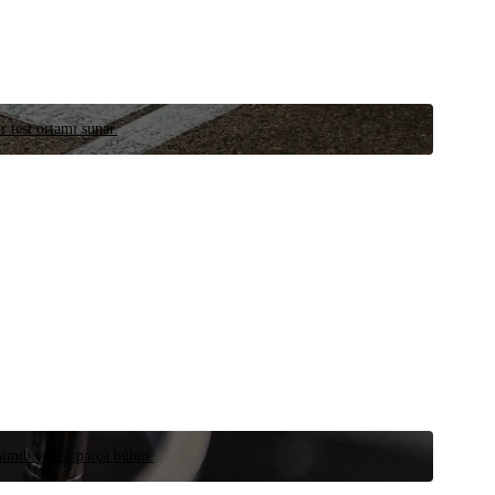
r test ortamı sunar.
 şimdi yedek parça bulun.