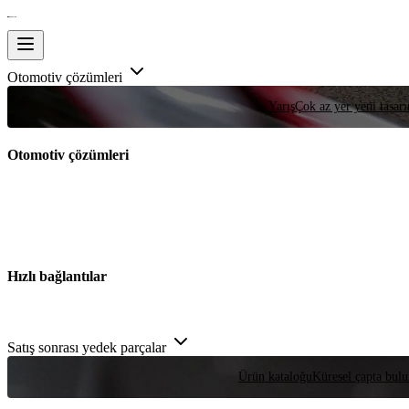
Otomotiv çözümleri
Yarış
Çok az yer yeni tasarım
Otomotiv çözümleri
Hızlı bağlantılar
Satış sonrası yedek parçalar
Ürün kataloğu
Küresel çapta bulu