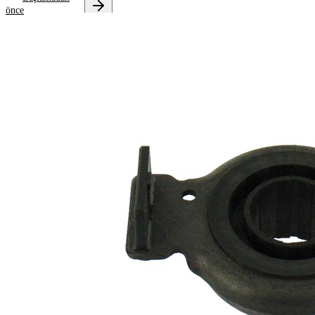
önce
Onarım
talimatlarını
almak için
aracınızı
seçin