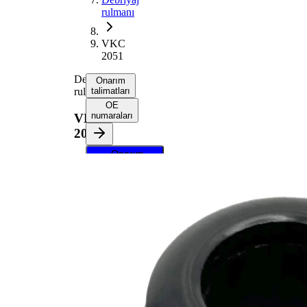
rulmanı
VKC
2051
Debriyaj
Onarım
rulmanı
talimatları
OE
numaraları
VKC
2051
Onarım
talimatlarını
almak için
aracınızı
seçin