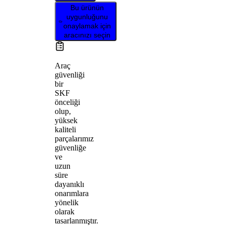
Bu ürünün
uygunluğunu
onaylamak için
aracınızı seçin
Araç
güvenliği
bir
SKF
önceliği
olup,
yüksek
kaliteli
parçalarımız
güvenliğe
ve
uzun
süre
dayanıklı
onarımlara
yönelik
olarak
tasarlanmıştır.