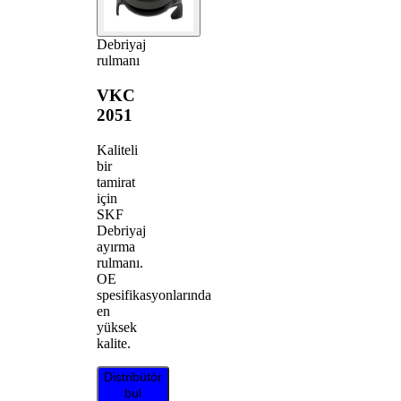
Debriyaj
rulmanı
VKC
2051
Kaliteli
bir
tamirat
için
SKF
Debriyaj
ayırma
rulmanı.
OE
spesifikasyonlarında
en
yüksek
kalite.
Distribütör
bul