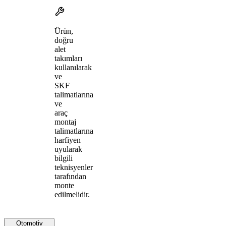
Ürün,
doğru
alet
takımları
kullanılarak
ve
SKF
talimatlarına
ve
araç
montaj
talimatlarına
harfiyen
uyularak
bilgili
teknisyenler
tarafından
monte
edilmelidir.
Otomotiv