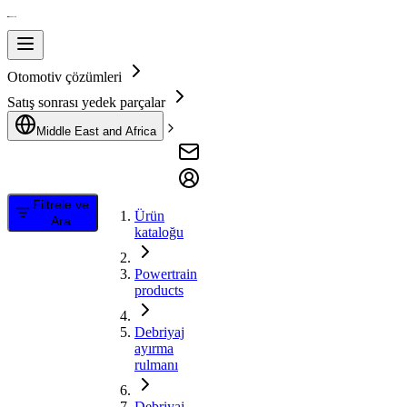
Otomotiv çözümleri
Satış sonrası yedek parçalar
Middle East and Africa
Filtrele ve
Ürün
Ara
kataloğu
Powertrain
products
Debriyaj
ayırma
rulmanı
Debriyaj