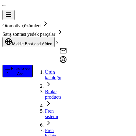
Otomotiv çözümleri
Satış sonrası yedek parçalar
Middle East and Africa
Filtrele ve
Ürün
Ara
kataloğu
Brake
products
Fren
sistemi
Fren
balata