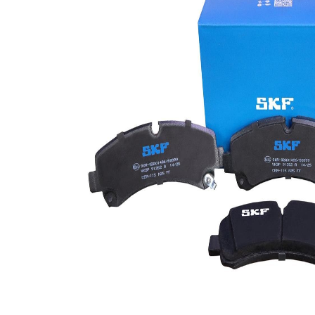
Fren sistemi
Mando
WVA numarası
22964
WVA numarası
22965
WVA numarası
22966