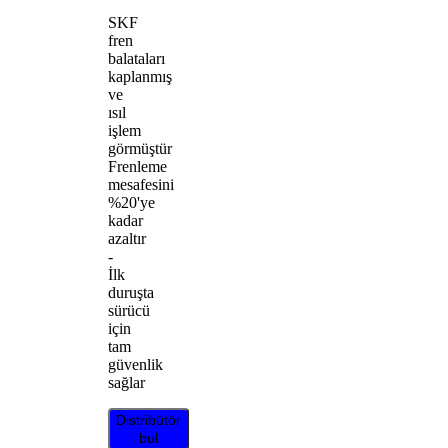
SKF
fren
balataları
kaplanmış
ve
ısıl
işlem
görmüştür
Frenleme
mesafesini
%20'ye
kadar
azaltır
-
İlk
duruşta
sürücü
için
tam
güvenlik
sağlar
Distribütör
bul