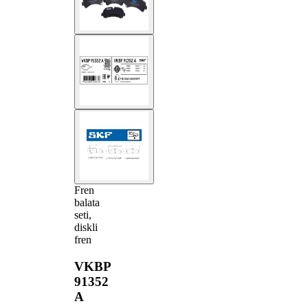
Fren
balata
seti,
diskli
fren
VKBP
91352
A