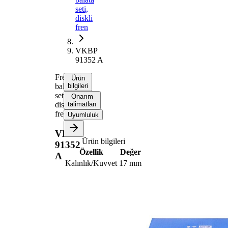
seti,
diskli
fren
VKBP
91352 A
Fren
Ürün
balata
bilgileri
seti,
Onarım
diskli
talimatları
fren
Uyumluluk
VKBP
Ürün bilgileri
91352
Özellik
Değer
A
Kalınlık/Kuvvet
17 mm
154
Uzunluk
mm
Yükseklik
61 mm
Sesli
Aşınma ikaz
aşınma
kontağı
uyarısı