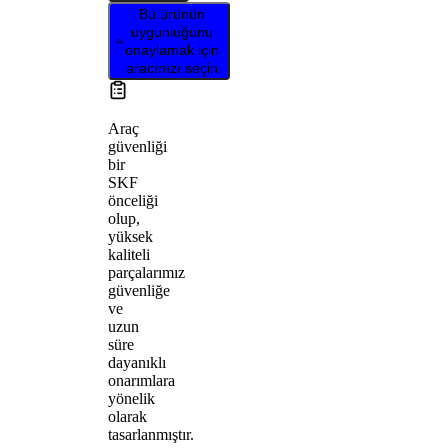
Bu ürünün
uygunluğunu
onaylamak için
aracınızı seçin
Araç
güvenliği
bir
SKF
önceliği
olup,
yüksek
kaliteli
parçalarımız
güvenliğe
ve
uzun
süre
dayanıklı
onarımlara
yönelik
olarak
tasarlanmıştır.