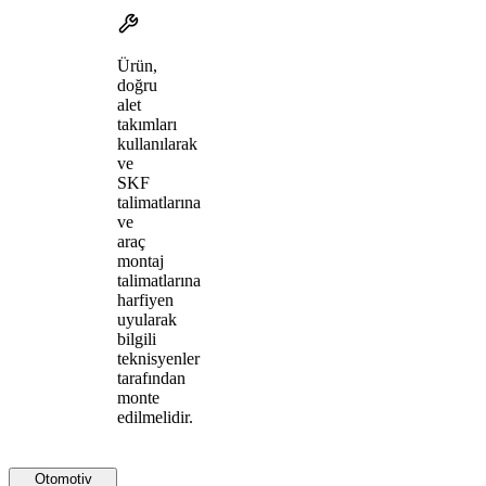
Ürün,
doğru
alet
takımları
kullanılarak
ve
SKF
talimatlarına
ve
araç
montaj
talimatlarına
harfiyen
uyularak
bilgili
teknisyenler
tarafından
monte
edilmelidir.
Otomotiv