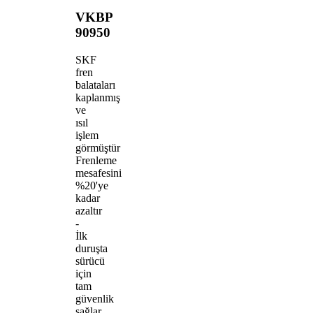
VKBP
90950
SKF
fren
balataları
kaplanmış
ve
ısıl
işlem
görmüştür
Frenleme
mesafesini
%20'ye
kadar
azaltır
-
İlk
duruşta
sürücü
için
tam
güvenlik
sağlar