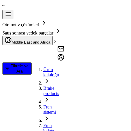
Otomotiv çözümleri
Satış sonrası yedek parçalar
Middle East and Africa
Filtrele ve
Ürün
Ara
kataloğu
Brake
products
Fren
sistemi
Fren
balata