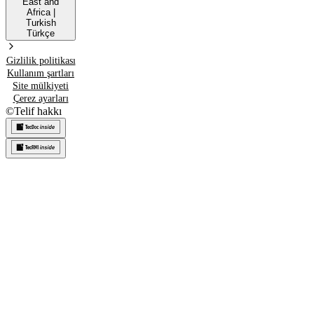
East and
Africa
|
Turkish
Türkçe
Gizlilik politikası
Kullanım şartları
Site mülkiyeti
Çerez ayarları
©
Telif hakkı