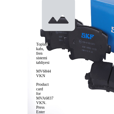
kontağı
göstergesi
için hazır
Eğitilmiş
Fren balatası
kenarlarla
Fren sistemi
TRW
WVA numarası
23326
Balata adedi
4
Toplama
kabı,
fren
sistemi
tahliyesi
MV6844
VKN
Product
card
for
MVA6837
VKN
.
Press
Enter