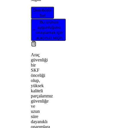
Distribütör
bul
Bu ürünün
uygunluğunu
onaylamak için
aracınızı seçin
Araç
güvenliği
bir
SKF
önceliği
olup,
yüksek
kaliteli
parçalarımız
güvenliğe
ve
uzun
süre
dayanıklı
onarımlara