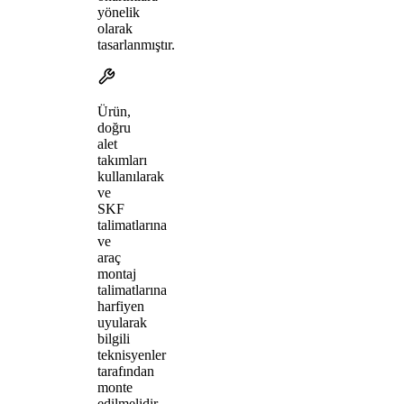
yönelik
olarak
tasarlanmıştır.
Ürün,
doğru
alet
takımları
kullanılarak
ve
SKF
talimatlarına
ve
araç
montaj
talimatlarına
harfiyen
uyularak
bilgili
teknisyenler
tarafından
monte
edilmelidir.