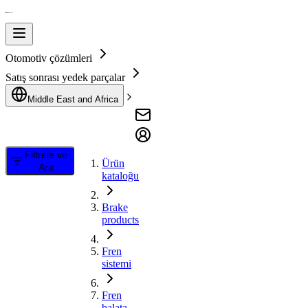
Otomotiv çözümleri
Satış sonrası yedek parçalar
Middle East and Africa
Filtrele ve
Ürün
Ara
kataloğu
Brake
products
Fren
sistemi
Fren
balata