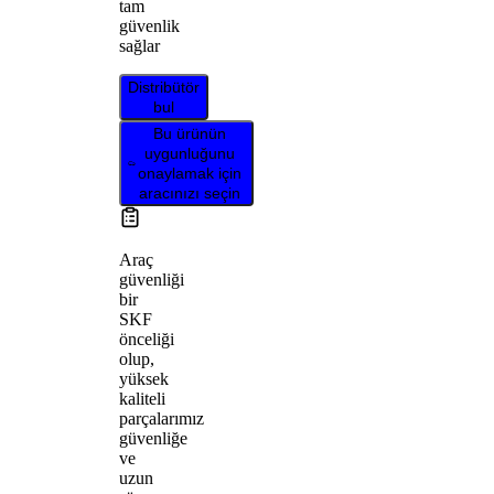
tam
güvenlik
sağlar
Distribütör
bul
Bu ürünün
uygunluğunu
onaylamak için
aracınızı seçin
Araç
güvenliği
bir
SKF
önceliği
olup,
yüksek
kaliteli
parçalarımız
güvenliğe
ve
uzun