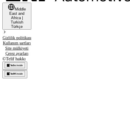
Middle
East and
Africa
|
Turkish
Türkçe
Gizlilik politikası
Kullanım şartları
Site mülkiyeti
Çerez ayarları
©
Telif hakkı