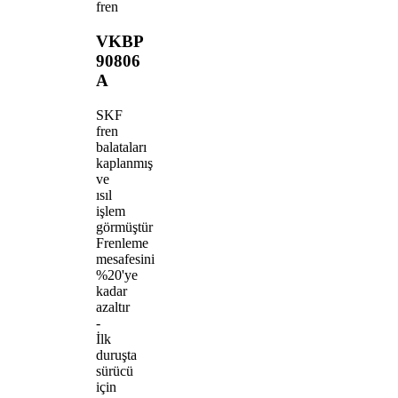
fren
VKBP
90806
A
SKF
fren
balataları
kaplanmış
ve
ısıl
işlem
görmüştür
Frenleme
mesafesini
%20'ye
kadar
azaltır
-
İlk
duruşta
sürücü
için