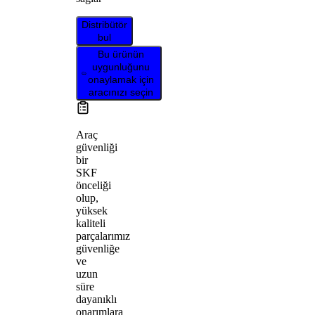
Distribütör
bul
Bu ürünün
uygunluğunu
onaylamak için
aracınızı seçin
Araç
güvenliği
bir
SKF
önceliği
olup,
yüksek
kaliteli
parçalarımız
güvenliğe
ve
uzun
süre
dayanıklı
onarımlara