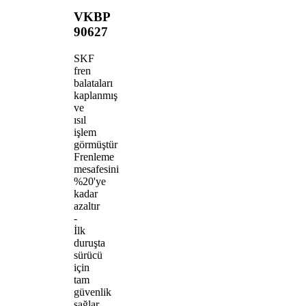
VKBP
90627
SKF
fren
balataları
kaplanmış
ve
ısıl
işlem
görmüştür
Frenleme
mesafesini
%20'ye
kadar
azaltır
-
İlk
duruşta
sürücü
için
tam
güvenlik
sağlar