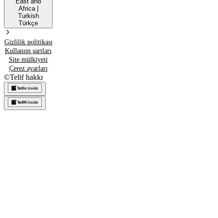
East and
Africa
|
Turkish
Türkçe
Gizlilik politikası
Kullanım şartları
Site mülkiyeti
Çerez ayarları
©
Telif hakkı