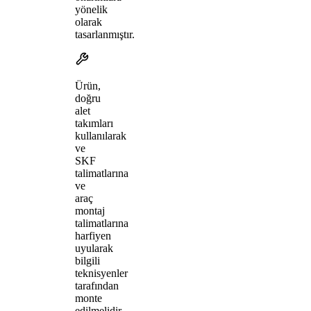
yönelik
olarak
tasarlanmıştır.
Ürün,
doğru
alet
takımları
kullanılarak
ve
SKF
talimatlarına
ve
araç
montaj
talimatlarına
harfiyen
uyularak
bilgili
teknisyenler
tarafından
monte
edilmelidir.