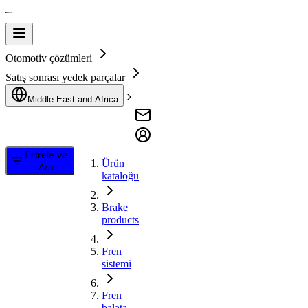
Otomotiv çözümleri
Satış sonrası yedek parçalar
Middle East and Africa
Filtrele ve
Ürün
Ara
kataloğu
Brake
products
Fren
sistemi
Fren
balata