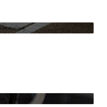
r test ortamı sunar.
 şimdi yedek parça bulun.