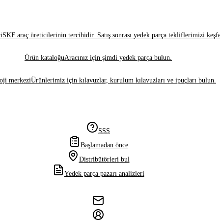
i
SKF araç üreticilerinin tercihidir. Satış sonrası yedek parça tekliflerimizi keşf
Ürün kataloğu
Aracınız için şimdi yedek parça bulun.
oji merkezi
Ürünlerimiz için kılavuzlar, kurulum kılavuzları ve ipuçları bulun.
SSS
Başlamadan önce
Distribütörleri bul
Yedek parça pazarı analizleri