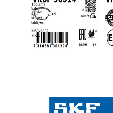
Toplama
kabı,
fren
sistemi
tahliyesi
MVA6837
VKN