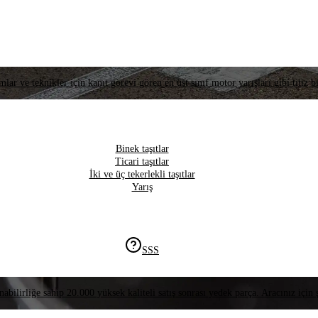
lar ve teknikler için kanıt görevi gören en üst sınıf motor yarışları gibi titiz bi
Binek taşıtlar
Ticari taşıtlar
İki ve üç tekerlekli taşıtlar
Yarış
SSS
nabilirliğe sahip 20.000 yüksek kaliteli satış sonrası yedek parça. Aracınız için