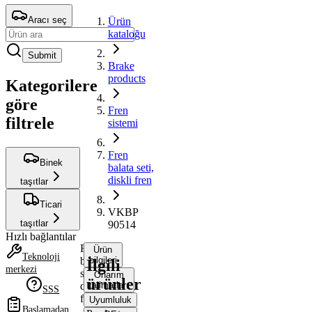
Aracı seç
Ürün
kataloğu
Submit
Brake
products
Kategorilere
göre
Fren
filtrele
sistemi
Fren
Binek
balata seti,
diskli fren
taşıtlar
Ticari
VKBP
taşıtlar
90514
Hızlı bağlantılar
Fren
Ürün
Teknoloji
balata
bilgileri
İlgili
merkezi
seti,
Onarım
ürünler
diskli
talimatları
SSS
fren
Uyumluluk
Başlamadan