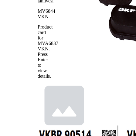
tahliyesi
MV6844
VKN
Product
card
for
MVA6837
VKN
.
Press
Enter
to
view
details.