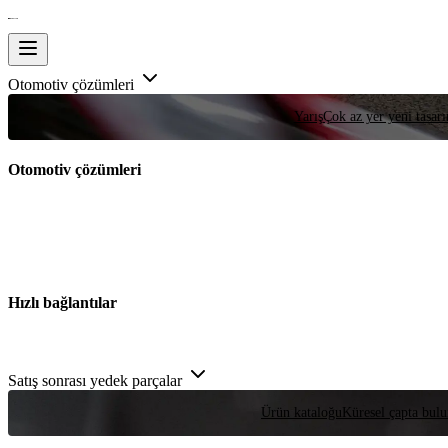
Otomotiv çözümleri
Yarış
Çok az yer yeni tasarım
Otomotiv çözümleri
Hızlı bağlantılar
Satış sonrası yedek parçalar
Ürün kataloğu
Küresel çapta bulu