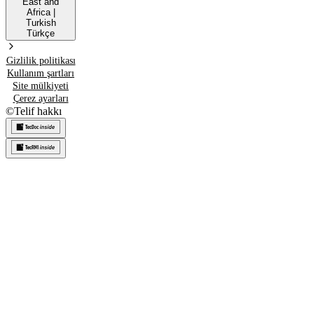
East and
Africa
|
Turkish
Türkçe
Gizlilik politikası
Kullanım şartları
Site mülkiyeti
Çerez ayarları
©
Telif hakkı