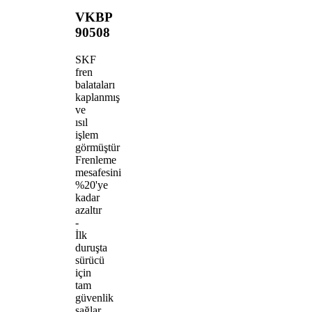
VKBP
90508
SKF
fren
balataları
kaplanmış
ve
ısıl
işlem
görmüştür
Frenleme
mesafesini
%20'ye
kadar
azaltır
-
İlk
duruşta
sürücü
için
tam
güvenlik
sağlar