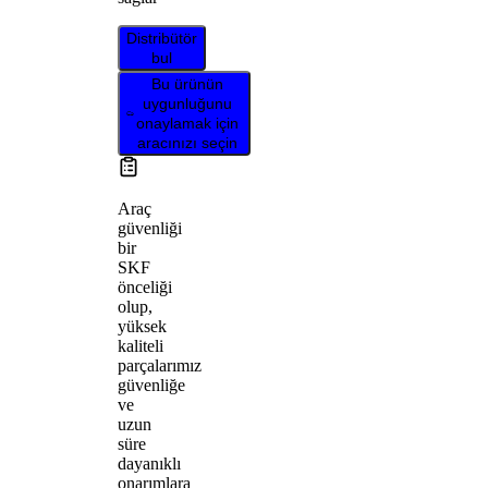
Distribütör
bul
Bu ürünün
uygunluğunu
onaylamak için
aracınızı seçin
Araç
güvenliği
bir
SKF
önceliği
olup,
yüksek
kaliteli
parçalarımız
güvenliğe
ve
uzun
süre
dayanıklı
onarımlara