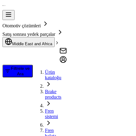
Otomotiv çözümleri
Satış sonrası yedek parçalar
Middle East and Africa
Filtrele ve
Ürün
Ara
kataloğu
Brake
products
Fren
sistemi
Fren
balata