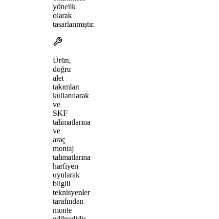
yönelik
olarak
tasarlanmıştır.
Ürün,
doğru
alet
takımları
kullanılarak
ve
SKF
talimatlarına
ve
araç
montaj
talimatlarına
harfiyen
uyularak
bilgili
teknisyenler
tarafından
monte
edilmelidir.