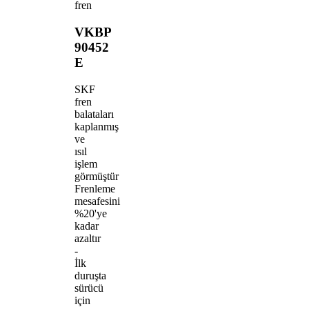
fren
VKBP
90452
E
SKF
fren
balataları
kaplanmış
ve
ısıl
işlem
görmüştür
Frenleme
mesafesini
%20'ye
kadar
azaltır
-
İlk
duruşta
sürücü
için