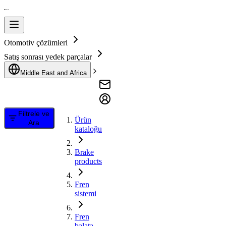
Otomotiv çözümleri
Satış sonrası yedek parçalar
Middle East and Africa
Filtrele ve
Ürün
Ara
kataloğu
Brake
products
Fren
sistemi
Fren
balata