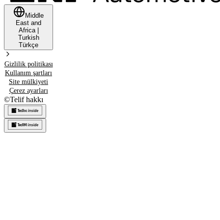
Middle
East and
Africa
|
Turkish
Türkçe
Gizlilik politikası
Kullanım şartları
Site mülkiyeti
Çerez ayarları
©
Telif hakkı