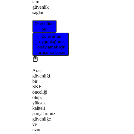
tam
güvenlik
sağlar
Distribütör
bul
Bu ürünün
uygunluğunu
onaylamak için
aracınızı seçin
Araç
güvenliği
bir
SKF
önceliği
olup,
yüksek
kaliteli
parçalarımız
güvenliğe
ve
uzun