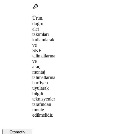
Ürün,
doğru
alet
takımları
kullanılarak
ve
SKF
talimatlarına
ve
araç
montaj
talimatlarına
harfiyen
uyularak
bilgili
teknisyenler
tarafından
monte
edilmelidir.
Otomotiv