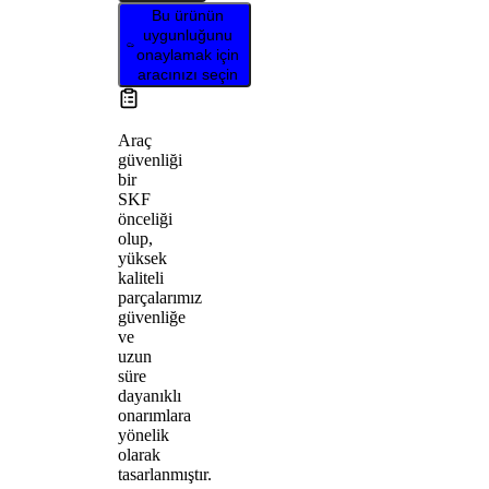
Bu ürünün
uygunluğunu
onaylamak için
aracınızı seçin
Araç
güvenliği
bir
SKF
önceliği
olup,
yüksek
kaliteli
parçalarımız
güvenliğe
ve
uzun
süre
dayanıklı
onarımlara
yönelik
olarak
tasarlanmıştır.