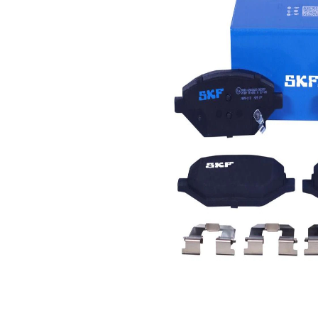
Sesli
Aşınma ikaz
aşınma
kontağı
uyarısı
Fren sistemi
Akebono
WVA numarası
22522
WVA numarası
22523
WVA numarası
22524