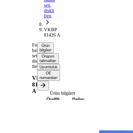
seti,
diskli
fren
VKBP
81426 A
Fren
Ürün
balata
bilgileri
seti,
Onarım
diskli
talimatları
fren
Uyumluluk
OE
VKBP
numaraları
81426
A
Ürün bilgileri
Özellik
Değer
Kalınlık/Kuvvet
17,8 mm
128,6
Uzunluk
mm
Yükseklik 1
53,3 mm
Yükseklik 2
53,4 mm