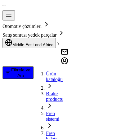
Otomotiv çözümleri
Satış sonrası yedek parçalar
Middle East and Africa
Filtrele ve
Ürün
Ara
kataloğu
Brake
products
Fren
sistemi
Fren
balata