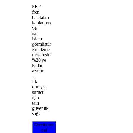
SKF
fren
balataları
kaplanmış
ve
ısıl
işlem
görmüştür
Frenleme
mesafesini
%20'ye
kadar
azaltır
-
İlk
duruşta
sürücü
için
tam
güvenlik
sağlar
Distribütör
bul