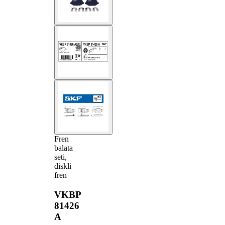
Fren
balata
seti,
diskli
fren
VKBP
81426
A