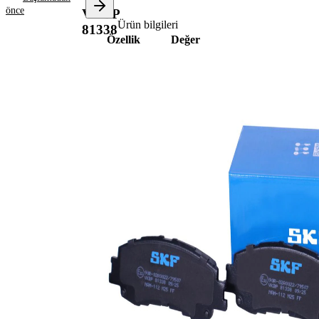
önce
VKBP
Ürün bilgileri
81338
Özellik
Değer
Kalınlık/Kuvvet
16 mm
Uzunluk
125 mm
Yükseklik
49 mm
aşınma
uyarı
Aşınma ikaz
göstergesi
kontağı
için hazır
değil
Fren sistemi
Akebono
WVA numarası
26791