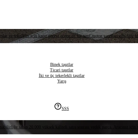
lar ve teknikler için kanıt görevi gören en üst sınıf motor yarışları gibi titiz bi
Binek taşıtlar
Ticari taşıtlar
İki ve üç tekerlekli taşıtlar
Yarış
SSS
nabilirliğe sahip 20.000 yüksek kaliteli satış sonrası yedek parça. Aracınız için