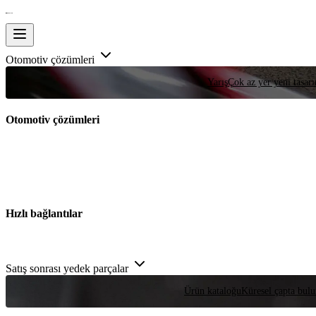
Otomotiv çözümleri
Yarış
Çok az yer yeni tasarım
Otomotiv çözümleri
Hızlı bağlantılar
Satış sonrası yedek parçalar
Ürün kataloğu
Küresel çapta bulu