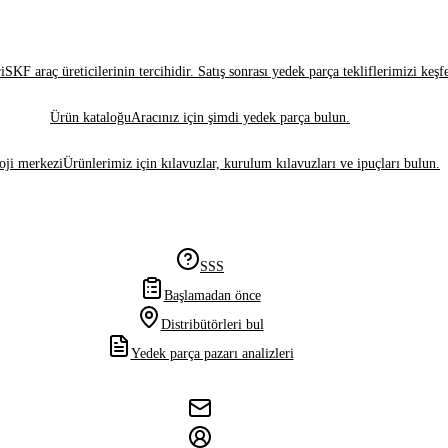
i
SKF araç üreticilerinin tercihidir. Satış sonrası yedek parça tekliflerimizi keşf
Ürün kataloğu
Aracınız için şimdi yedek parça bulun.
oji merkezi
Ürünlerimiz için kılavuzlar, kurulum kılavuzları ve ipuçları bulun.
SSS
Başlamadan önce
Distribütörleri bul
Yedek parça pazarı analizleri