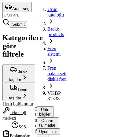
Aracı seç
Ürün
kataloğu
Submit
Brake
products
Kategorilere
göre
Fren
filtrele
sistemi
Fren
Binek
balata seti,
diskli fren
taşıtlar
Ticari
VKBP
taşıtlar
81338
Hızlı bağlantılar
Fren
Ürün
Teknoloji
balata
bilgileri
merkezi
seti,
Onarım
diskli
talimatları
SSS
fren
Uyumluluk
Başlamadan