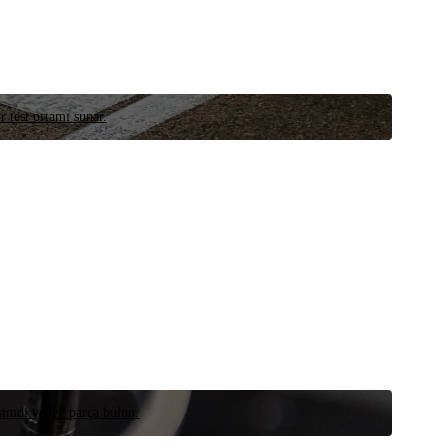
r test ortamı sunar.
 şimdi yedek parça bulun.