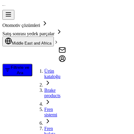
Otomotiv çözümleri
Satış sonrası yedek parçalar
Middle East and Africa
Filtrele ve
Ürün
Ara
kataloğu
Brake
products
Fren
sistemi
Fren
balata