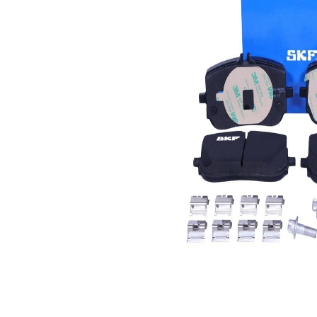
aşınma
Aşınma ikaz
uyarı
kontağı
göstergesi
için hazır
Fren sistemi
CBI
WVA numarası
22942