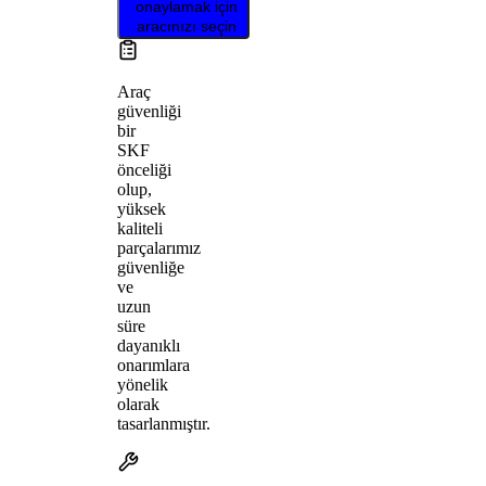
onaylamak için
aracınızı seçin
Araç
güvenliği
bir
SKF
önceliği
olup,
yüksek
kaliteli
parçalarımız
güvenliğe
ve
uzun
süre
dayanıklı
onarımlara
yönelik
olarak
tasarlanmıştır.