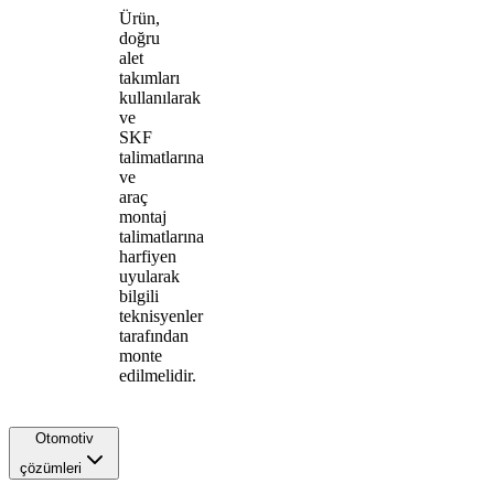
Ürün,
doğru
alet
takımları
kullanılarak
ve
SKF
talimatlarına
ve
araç
montaj
talimatlarına
harfiyen
uyularak
bilgili
teknisyenler
tarafından
monte
edilmelidir.
Otomotiv
çözümleri