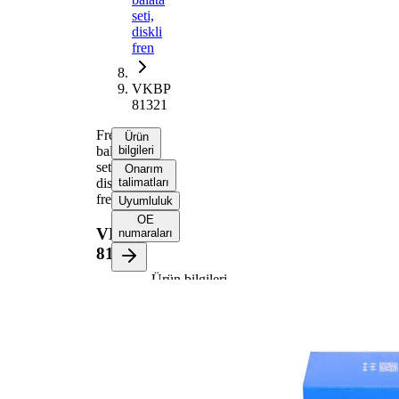
seti,
diskli
fren
VKBP
81321
Fren
Ürün
balata
bilgileri
seti,
Onarım
diskli
talimatları
fren
Uyumluluk
OE
VKBP
numaraları
81321
Ürün bilgileri
Özellik
Değer
Kalınlık/Kuvvet
19,3 mm
135,4
Uzunluk
mm
Yükseklik 1
68,9 mm
Yükseklik 2
74,4 mm