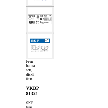
Fren
balata
seti,
diskli
fren
VKBP
81321
SKF
fren