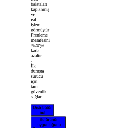
balataları
kaplanmış
ve
ısıl
işlem
görmüştür
Frenleme
mesafesini
%20'ye
kadar
azaltır
-
İlk
duruşta
sürücü
için
tam
güvenlik
sağlar
Distribütör
bul
Bu ürünün
uygunluğunu