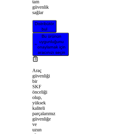
tam
güvenlik
sağlar
Distribütör
bul
Bu ürünün
uygunluğunu
onaylamak için
aracınızı seçin
Araç
güvenliği
bir
SKF
önceliği
olup,
yüksek
kaliteli
parçalarımız
güvenliğe
ve
uzun