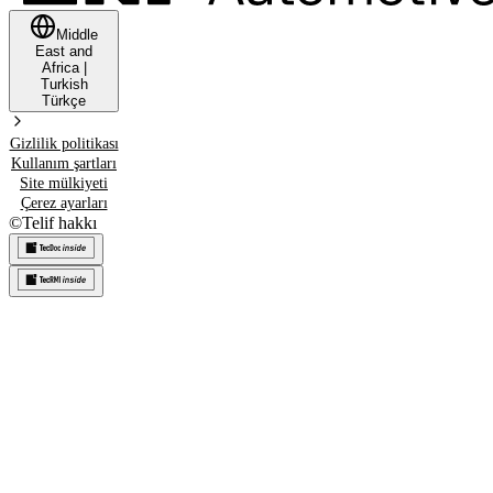
Middle
East and
Africa
|
Turkish
Türkçe
Gizlilik politikası
Kullanım şartları
Site mülkiyeti
Çerez ayarları
©
Telif hakkı