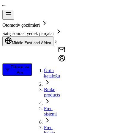
Otomotiv çözümleri
Satış sonrası yedek parçalar
Middle East and Africa
Filtrele ve
Ürün
Ara
kataloğu
Brake
products
Fren
sistemi
Fren
balata