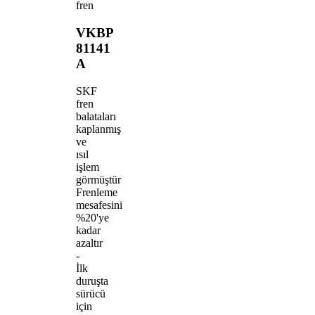
fren
VKBP
81141
A
SKF
fren
balataları
kaplanmış
ve
ısıl
işlem
görmüştür
Frenleme
mesafesini
%20'ye
kadar
azaltır
-
İlk
duruşta
sürücü
için