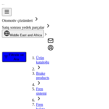
Otomotiv çözümleri
Satış sonrası yedek parçalar
Middle East and Africa
Filtrele ve
Ürün
Ara
kataloğu
Brake
products
Fren
sistemi
Fren
balata