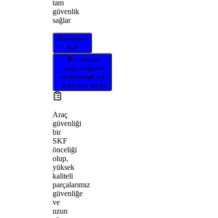
tam
güvenlik
sağlar
Distribütör
bul
Bu ürünün
uygunluğunu
onaylamak için
aracınızı seçin
Araç
güvenliği
bir
SKF
önceliği
olup,
yüksek
kaliteli
parçalarımız
güvenliğe
ve
uzun