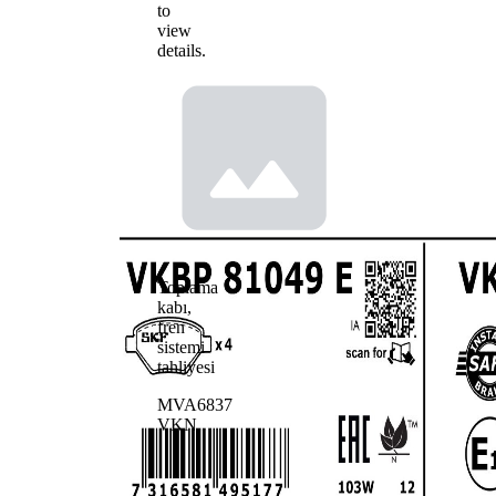
to
view
details.
Toplama
kabı,
fren
sistemi
tahliyesi
MVA6837
VKN