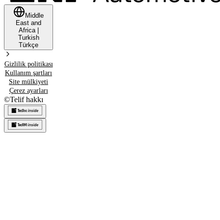
Middle
East and
Africa
|
Turkish
Türkçe
Gizlilik politikası
Kullanım şartları
Site mülkiyeti
Çerez ayarları
©
Telif hakkı