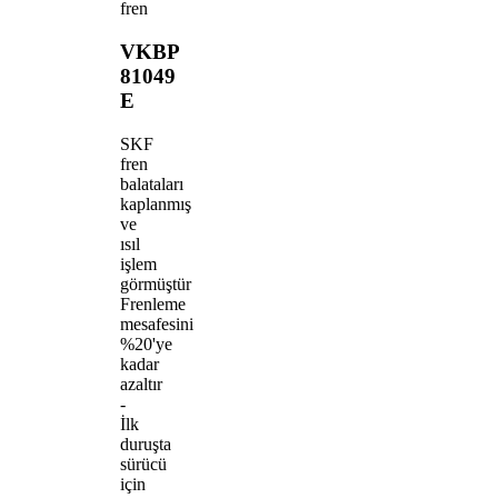
fren
VKBP
81049
E
SKF
fren
balataları
kaplanmış
ve
ısıl
işlem
görmüştür
Frenleme
mesafesini
%20'ye
kadar
azaltır
-
İlk
duruşta
sürücü
için