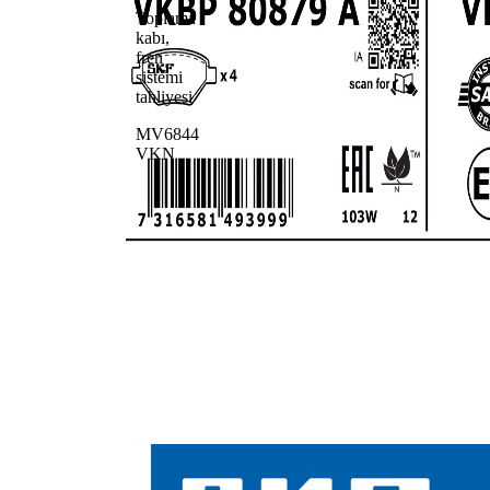
Toplama
kabı,
fren
sistemi
tahliyesi
MV6844
VKN