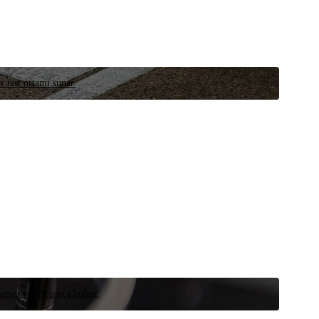
r test ortamı sunar.
 şimdi yedek parça bulun.