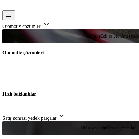
Otomotiv çözümleri
Yarış
Çok az yer yeni tasarım
Otomotiv çözümleri
Hızlı bağlantılar
Satış sonrası yedek parçalar
Ürün kataloğu
Küresel çapta bulu