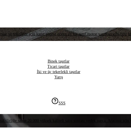
lar ve teknikler için kanıt görevi gören en üst sınıf motor yarışları gibi titiz bi
Binek taşıtlar
Ticari taşıtlar
İki ve üç tekerlekli taşıtlar
Yarış
SSS
nabilirliğe sahip 20.000 yüksek kaliteli satış sonrası yedek parça. Aracınız için