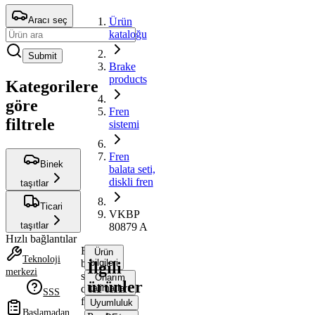
Aracı seç
Ürün
kataloğu
Submit
Brake
products
Kategorilere
göre
Fren
filtrele
sistemi
Fren
Binek
balata seti,
diskli fren
taşıtlar
Ticari
VKBP
taşıtlar
80879 A
Hızlı bağlantılar
Fren
Ürün
Teknoloji
balata
bilgileri
İlgili
merkezi
seti,
Onarım
ürünler
diskli
talimatları
SSS
fren
Uyumluluk
Başlamadan