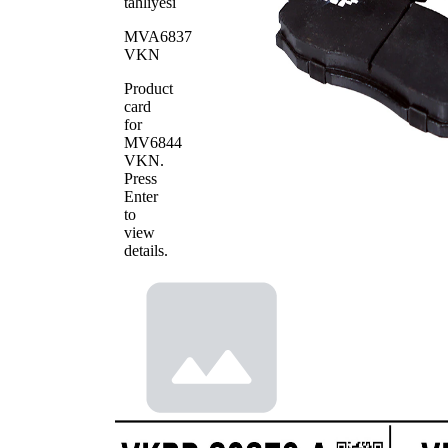
tahliyesi
MVA6837
VKN
Product
card
for
MV6844
VKN
.
Press
Enter
to
view
details.