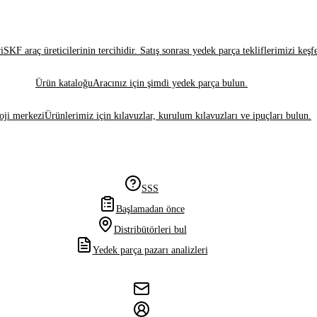
i
SKF araç üreticilerinin tercihidir. Satış sonrası yedek parça tekliflerimizi keşf
Ürün kataloğu
Aracınız için şimdi yedek parça bulun.
oji merkezi
Ürünlerimiz için kılavuzlar, kurulum kılavuzları ve ipuçları bulun.
SSS
Başlamadan önce
Distribütörleri bul
Yedek parça pazarı analizleri