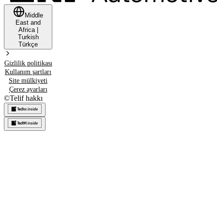
Middle
East and
Africa
|
Turkish
Türkçe
Gizlilik politikası
Kullanım şartları
Site mülkiyeti
Çerez ayarları
©
Telif hakkı