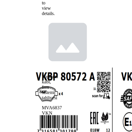
to
view
details.
Toplama
kabı,
fren
sistemi
tahliyesi
MVA6837
VKN