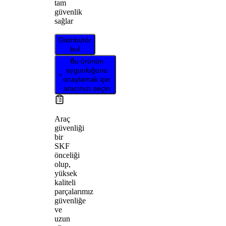
tam
güvenlik
sağlar
Distribütör
bul
Bu ürünün
uygunluğunu
onaylamak için
aracınızı seçin
Araç
güvenliği
bir
SKF
önceliği
olup,
yüksek
kaliteli
parçalarımız
güvenliğe
ve
uzun