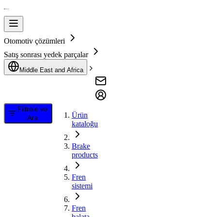
Otomotiv çözümleri
Satış sonrası yedek parçalar
Middle East and Africa
Filtrele ve
Ürün
Ara
kataloğu
Brake
products
Fren
sistemi
Fren
balata