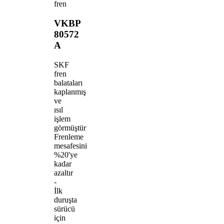
fren
VKBP
80572
A
SKF
fren
balataları
kaplanmış
ve
ısıl
işlem
görmüştür
Frenleme
mesafesini
%20'ye
kadar
azaltır
-
İlk
duruşta
sürücü
için