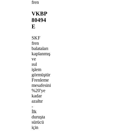
fren
VKBP
80494
E
SKF
fren
balataları
kaplanmış
ve
ısıl
işlem
görmüştür
Frenleme
mesafesini
%20'ye
kadar
azaltır
-
İlk
duruşta
sürücü
için