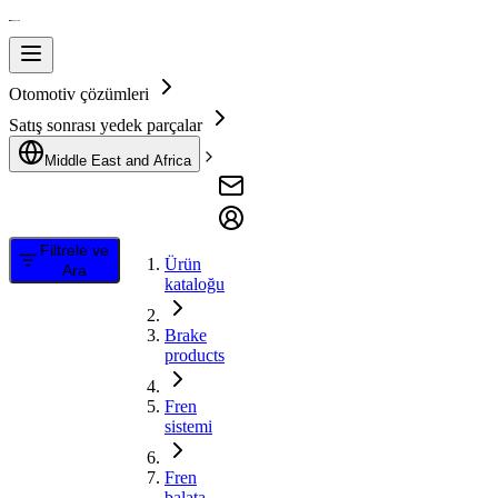
Otomotiv çözümleri
Satış sonrası yedek parçalar
Middle East and Africa
Filtrele ve
Ürün
Ara
kataloğu
Brake
products
Fren
sistemi
Fren
balata