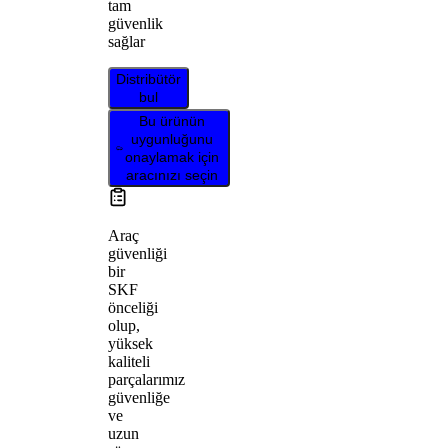
tam
güvenlik
sağlar
Distribütör
bul
Bu ürünün
uygunluğunu
onaylamak için
aracınızı seçin
Araç
güvenliği
bir
SKF
önceliği
olup,
yüksek
kaliteli
parçalarımız
güvenliğe
ve
uzun