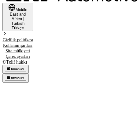
Middle
East and
Africa
|
Turkish
Türkçe
Gizlilik politikası
Kullanım şartları
Site mülkiyeti
Çerez ayarları
©
Telif hakkı