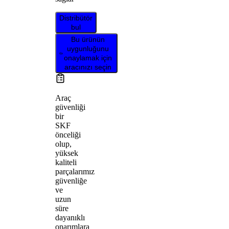
Distribütör
bul
Bu ürünün
uygunluğunu
onaylamak için
aracınızı seçin
Araç
güvenliği
bir
SKF
önceliği
olup,
yüksek
kaliteli
parçalarımız
güvenliğe
ve
uzun
süre
dayanıklı
onarımlara