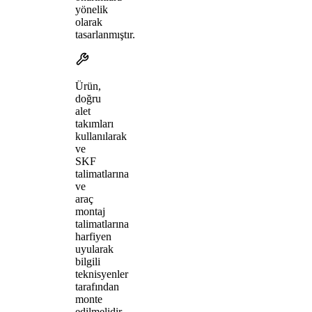
yönelik
olarak
tasarlanmıştır.
Ürün,
doğru
alet
takımları
kullanılarak
ve
SKF
talimatlarına
ve
araç
montaj
talimatlarına
harfiyen
uyularak
bilgili
teknisyenler
tarafından
monte
edilmelidir.