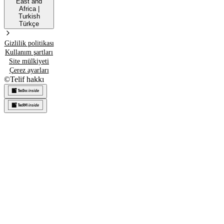
East and
Africa
|
Turkish
Türkçe
Gizlilik politikası
Kullanım şartları
Site mülkiyeti
Çerez ayarları
©
Telif hakkı