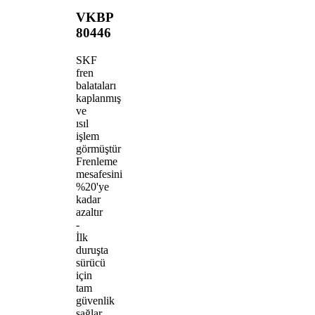
VKBP
80446
SKF
fren
balataları
kaplanmış
ve
ısıl
işlem
görmüştür
Frenleme
mesafesini
%20'ye
kadar
azaltır
-
İlk
duruşta
sürücü
için
tam
güvenlik
sağlar