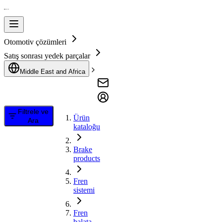
Otomotiv çözümleri
Satış sonrası yedek parçalar
Middle East and Africa
Filtrele ve
Ürün
Ara
kataloğu
Brake
products
Fren
sistemi
Fren
balata