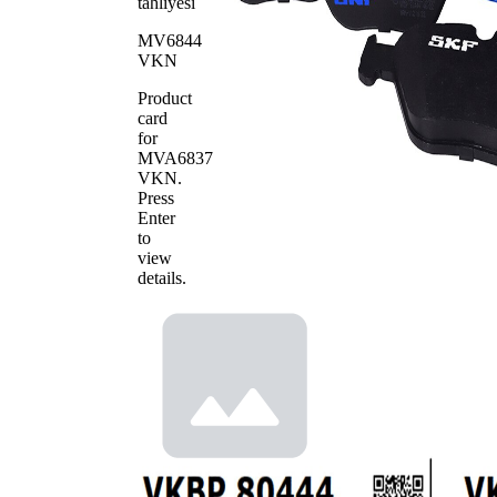
tahliyesi
MV6844
VKN
Product
card
for
MVA6837
VKN
.
Press
Enter
to
view
details.