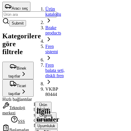
Aracı seç
Ürün
kataloğu
Submit
Brake
products
Kategorilere
göre
Fren
filtrele
sistemi
Fren
Binek
balata seti,
diskli fren
taşıtlar
Ticari
VKBP
taşıtlar
80444
Hızlı bağlantılar
Fren
Ürün
Teknoloji
balata
bilgileri
İlgili
merkezi
seti,
Onarım
ürünler
diskli
talimatları
SSS
fren
Uyumluluk
Başlamadan