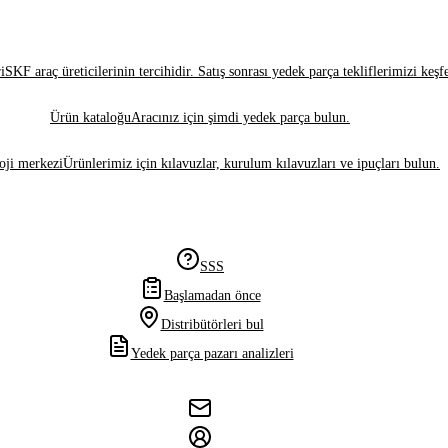
i
SKF araç üreticilerinin tercihidir. Satış sonrası yedek parça tekliflerimizi keşf
Ürün kataloğu
Aracınız için şimdi yedek parça bulun.
oji merkezi
Ürünlerimiz için kılavuzlar, kurulum kılavuzları ve ipuçları bulun.
SSS
Başlamadan önce
Distribütörleri bul
Yedek parça pazarı analizleri