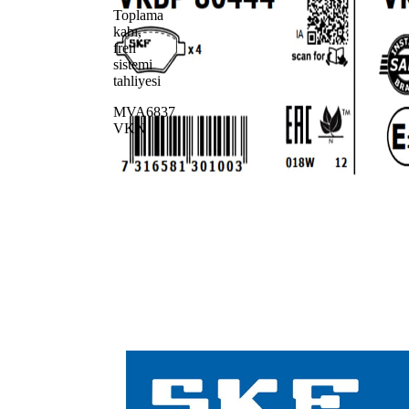
Toplama
kabı,
fren
sistemi
tahliyesi
MVA6837
VKN