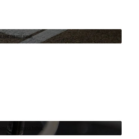
r test ortamı sunar.
 şimdi yedek parça bulun.