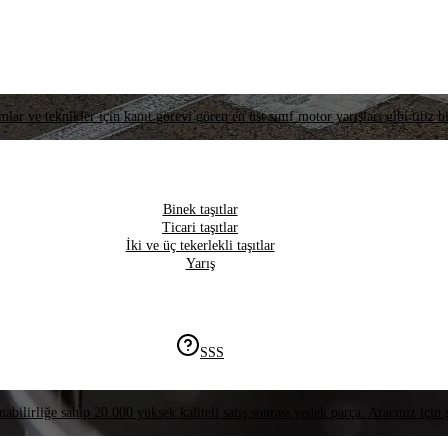
lar ve teknikler için kanıt görevi gören en üst sınıf motor yarışları gibi titiz bi
Binek taşıtlar
Ticari taşıtlar
İki ve üç tekerlekli taşıtlar
Yarış
SSS
nabilirliğe sahip 20.000 yüksek kaliteli satış sonrası yedek parça. Aracınız için