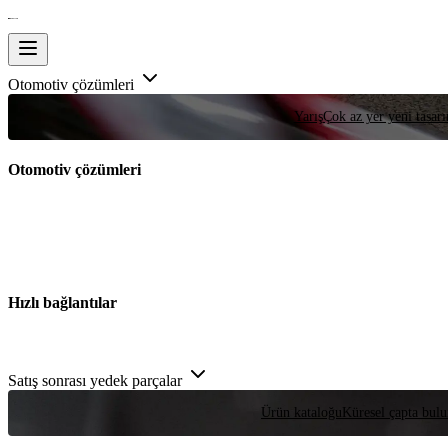
Otomotiv çözümleri
Yarış
Çok az yer yeni tasarım
Otomotiv çözümleri
Hızlı bağlantılar
Satış sonrası yedek parçalar
Ürün kataloğu
Küresel çapta bulu