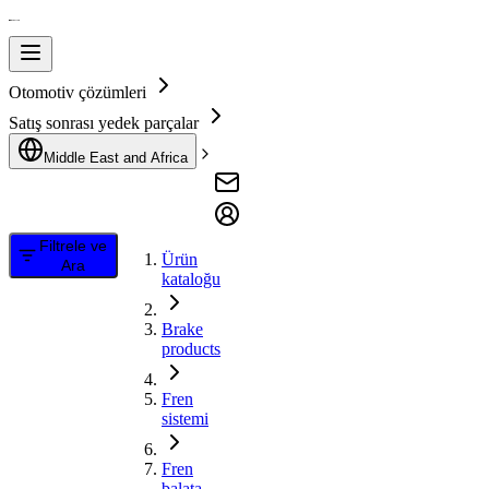
Otomotiv çözümleri
Satış sonrası yedek parçalar
Middle East and Africa
Filtrele ve
Ürün
Ara
kataloğu
Brake
products
Fren
sistemi
Fren
balata