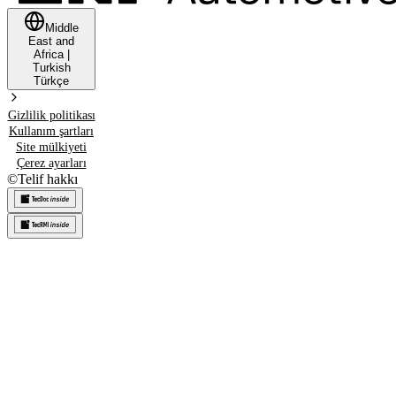
Middle
East and
Africa
|
Turkish
Türkçe
Gizlilik politikası
Kullanım şartları
Site mülkiyeti
Çerez ayarları
©
Telif hakkı