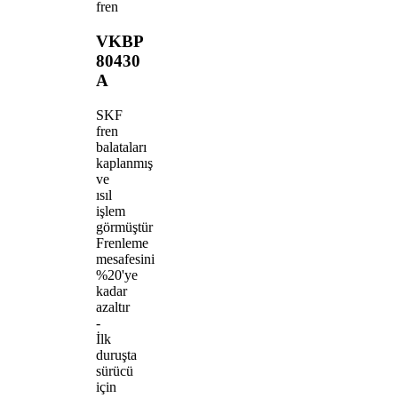
fren
VKBP
80430
A
SKF
fren
balataları
kaplanmış
ve
ısıl
işlem
görmüştür
Frenleme
mesafesini
%20'ye
kadar
azaltır
-
İlk
duruşta
sürücü
için