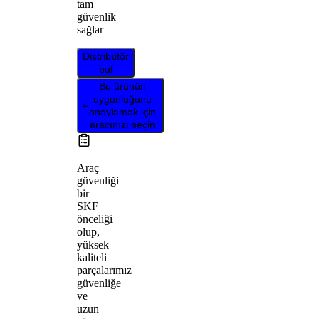
tam
güvenlik
sağlar
Distribütör
bul
Bu ürünün
uygunluğunu
onaylamak için
aracınızı seçin
Araç
güvenliği
bir
SKF
önceliği
olup,
yüksek
kaliteli
parçalarımız
güvenliğe
ve
uzun