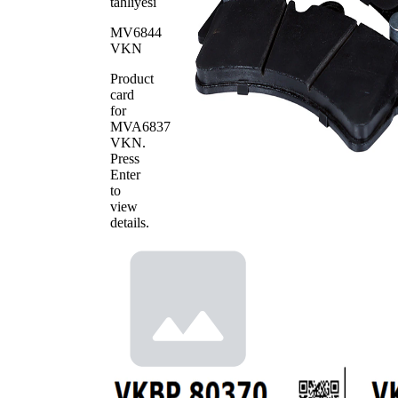
tahliyesi
MV6844
VKN
Product
card
for
MVA6837
VKN
.
Press
Enter
to
view
details.