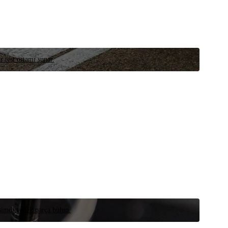
r test ortamı sunar.
 şimdi yedek parça bulun.