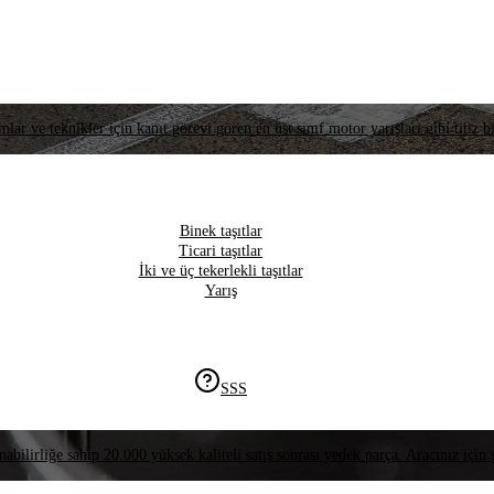
lar ve teknikler için kanıt görevi gören en üst sınıf motor yarışları gibi titiz bi
Binek taşıtlar
Ticari taşıtlar
İki ve üç tekerlekli taşıtlar
Yarış
SSS
nabilirliğe sahip 20.000 yüksek kaliteli satış sonrası yedek parça. Aracınız için