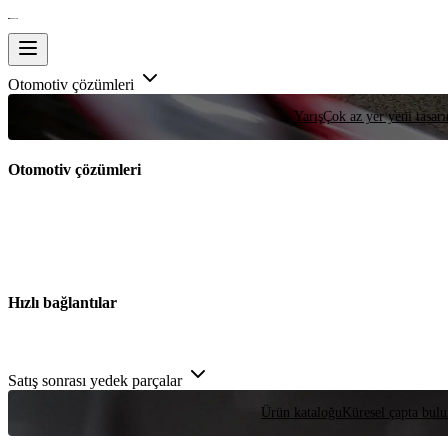
Otomotiv çözümleri
Yarış
Çok az yer yeni tasarım
Otomotiv çözümleri
Hızlı bağlantılar
Satış sonrası yedek parçalar
Ürün kataloğu
Küresel çapta bulu