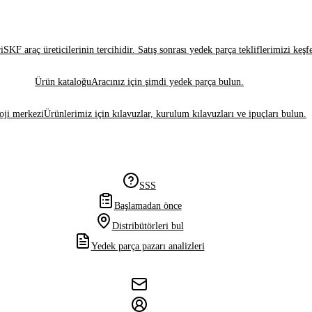
i
SKF araç üreticilerinin tercihidir. Satış sonrası yedek parça tekliflerimizi keşf
Ürün kataloğu
Aracınız için şimdi yedek parça bulun.
oji merkezi
Ürünlerimiz için kılavuzlar, kurulum kılavuzları ve ipuçları bulun.
SSS
Başlamadan önce
Distribütörleri bul
Yedek parça pazarı analizleri