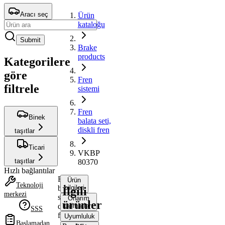
Aracı seç
Ürün
kataloğu
Submit
Brake
products
Kategorilere
göre
Fren
filtrele
sistemi
Fren
Binek
balata seti,
diskli fren
taşıtlar
Ticari
VKBP
taşıtlar
80370
Hızlı bağlantılar
Fren
Ürün
Teknoloji
balata
bilgileri
İlgili
merkezi
seti,
Onarım
ürünler
diskli
talimatları
SSS
fren
Uyumluluk
Başlamadan