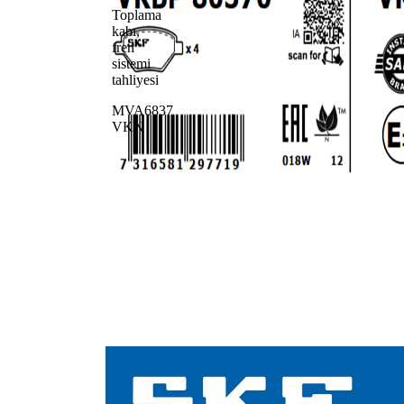
Toplama
kabı,
fren
sistemi
tahliyesi
MVA6837
VKN