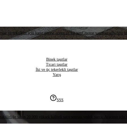
lar ve teknikler için kanıt görevi gören en üst sınıf motor yarışları gibi titiz bi
Binek taşıtlar
Ticari taşıtlar
İki ve üç tekerlekli taşıtlar
Yarış
SSS
nabilirliğe sahip 20.000 yüksek kaliteli satış sonrası yedek parça. Aracınız için