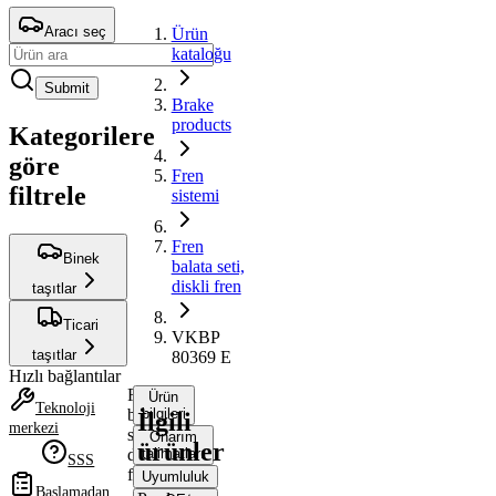
Aracı seç
Ürün
kataloğu
Submit
Brake
products
Kategorilere
göre
Fren
filtrele
sistemi
Fren
Binek
balata seti,
diskli fren
taşıtlar
Ticari
VKBP
taşıtlar
80369 E
Hızlı bağlantılar
Fren
Ürün
Teknoloji
balata
bilgileri
İlgili
merkezi
seti,
Onarım
ürünler
diskli
talimatları
SSS
fren
Uyumluluk
Başlamadan