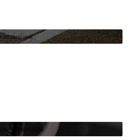
r test ortamı sunar.
 şimdi yedek parça bulun.