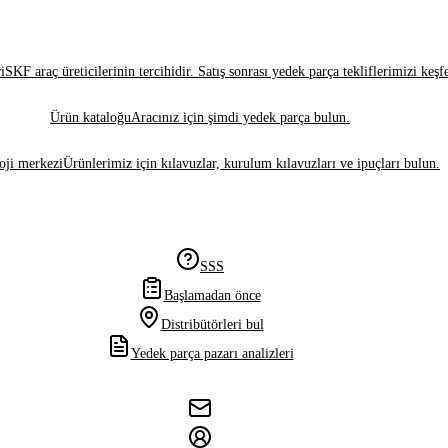
i
SKF araç üreticilerinin tercihidir. Satış sonrası yedek parça tekliflerimizi keşf
Ürün kataloğu
Aracınız için şimdi yedek parça bulun.
oji merkezi
Ürünlerimiz için kılavuzlar, kurulum kılavuzları ve ipuçları bulun.
SSS
Başlamadan önce
Distribütörleri bul
Yedek parça pazarı analizleri