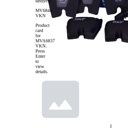
tahliyesi
MV6844
VKN
Product
card
for
MVA6837
VKN
.
Press
Enter
to
view
details.