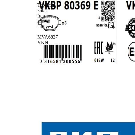
Toplama
kabı,
fren
sistemi
tahliyesi
MVA6837
VKN