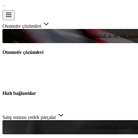
Otomotiv çözümleri
Yarış
Çok az yer yeni tasarım
Otomotiv çözümleri
Hızlı bağlantılar
Satış sonrası yedek parçalar
Ürün kataloğu
Küresel çapta bulu